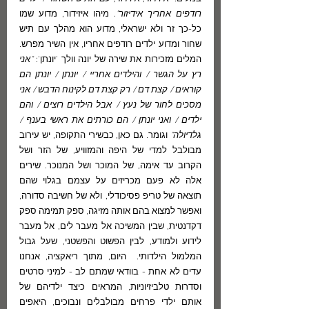
רודפים אחריך אידיזור"
. מיהו איזידור, מדוע שמו 
כל-כך זר ולא ישראלי, מדוע הוא מהלך עם תיש 
שחור ומדוע ילדים רודפים אחריו, אין השיר מפרש. 
המלים מזכירות את שירה של יונה וולך 'יונתן': 
"אני 
רץ על הגשר / והילדים אחריי / יונתן / יונתן הם 
קוראים / קצת דם / רק קצת דם לקינוח הדבש / אני 
מסכים לחור של נעץ / אבל הילדים רוצים / והם 
ילדים / ואני יונתן / הם כורתים את ראשי בענף / 
גלדיולה"
 וגומר. גם כאן, כבשירי התקופה, יש עירוב 
מבולבל למדי של היפה והמזוויע, של הזר ושל 
הקרוב עד אימה, של המוכר ושל המנוכר. שירים 
אלה לא פעם מכריזים על עצמם בגלוי שהם 
תוצאה של טריפ פסיכודלי, ולא של חשיבה סדורה, 
ואפשר למצוא בהם אותה מזיגה, ספק תמימה ספק 
דקדנטית, שבין המשיכה אל מעבר לים, אל מעבר 
לידוע ולמודע, לבין הפשוט והפשטני, שעל גבול 
המלמול הילדותי.  היום, מתוך ריאקציה, אנחנו 
עדים לא אחת - בוודאי שמתם לב - למיני סרטים 
וסדרות טלביזיוניות, המראים כיצד ילדיהם של 
אותם ילדי פרחים מבולבלים ונבוכים, היאפים 