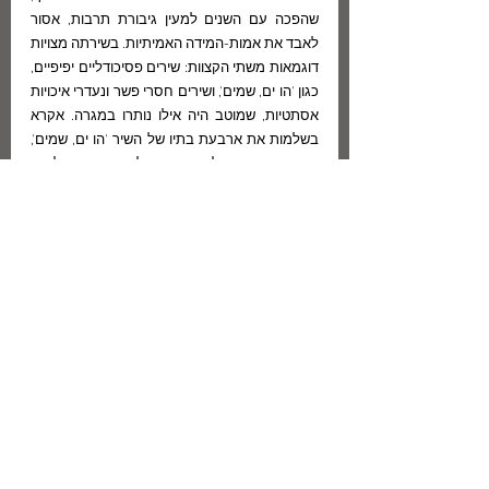
שהפכה עם השנים למעין גיבורת תרבות, אסור 
לאבד את אמות-המידה האמיתיות. בשירתה מצויות 
דוגמאות משתי הקצוות: שירים פסיכודליים יפיפיים, 
כגון 'הו ים, שמים', ושירים חסרי פשר ונעדרי איכויות 
אסתטיות, שמוטב היה אילו נותרו במגרה. אקרא 
בשלמות את ארבעת בתיו של השיר 'הו ים, שמים', 
המתקרב להעי לאיזו שלמות 
טראנסצנדנטית-כמעט, שיונה וולך השיגה במיטב 
שיריה:
הו ים, שמים, עטפוני בערפלים / 
התמזגו עם אד עיניים שלי, / 
שחפים שלכם לבנים ינמיכו / 
לשבת מרפרפים ודבקים במוטות / 
להיות מפרשים חיים באנייתי. // 
יעופפו דגים בזהירות מעברים / 
כמכיתות זכוכית למזל בכלולות / 
ירד נא גשם אלכסוני כמתכוון / 
לשטוף מתוק פניי בראשיתם / 
להיות זרמים בטוחים וחמים. // אי  