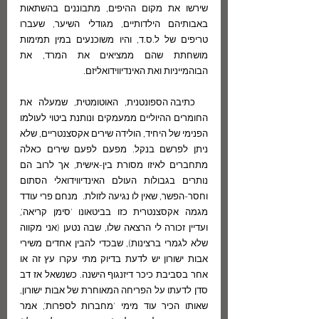
שירשו את מקום ההיפים, מתבוננים בהשתאות 
באבותיהם הילדותיים, מגודלי השיער, שעברו 
טריפים של ל.ס.ד, והיו משוכנעים במין תמימות 
מושחתת שהם ממציאים את המרד, את 
הבוהמייניות ואת האינדיווידואליזם.
  כתיבה הספונטנית, האוטומטית, שמעלה את 
החומרים ההיוליים ממעמקים ונותנת ביטוי לעולמו 
הפנימי של היחיד, הולידה שירים אקסצנטריים, שלא 
ניתן לפרשם בנקל. מפעם לפעם שירים כאלה 
מתחברים לאיזו מסורת בין-אישית, אך לרוב הם 
נותרים בגבולות העולם האינדיווידואלי הסתום 
וחסר-הפשר, שאין לו נגיעה לזולת.  מנחם פרי עודד 
מגמה אקסצנטרית כזו בביטאונו 'סימן קריאה', 
ועדיין זכורה לי הרצאה שלו, שבה נטען (אני מקווה 
שלא לגמרי ברצינות), שבכדי להבין אחדים משירי 
אבות ישורון יש לדעת בדיוק מתי עקרו עץ זה או 
אחר בסביבת כיכר דיזנגוף הישנה. כשנשאל אז דב 
סדן לדעתו על הפריחה המאוחרת של אבות ישורון, 
שאותו הכיר עוד מימי 'מחברות לספרות', אמר 