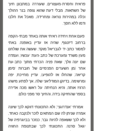
פראית וחסרת-מעצורים, שעוררה במתבונן חיוך 
של השתאות, מבלי דעת שהוא צופה בנר ההולך 
וכלה במהירות נוראה ומחרידה, מאכל את חלבו 
ודמו ללא חסך.
 פעם אחת ויחידה ראיתי אותה באחד מבתי-הקפה 
ברחוב דיזנגוף, שהיה אז עדיין באופנה. באתי 
למסור כתב-יד לגבריאל מוקד, שעשה את שולחנו 
מעין משרד ומערכת של כתב-העת 'עכשיו', ועמדה 
שם יונה וולך, שאת פניה הכרתי מתוך כתב-עת 
אחר (מן השערים הפנימיים של חוברות 'סימן 
קריאה', שהחלו אז להופיע), עדיין מחייכת, יפה 
ומרשימה, בדיוקן המודליאני שלה, אך לפתע מישהו 
הרגיז אותה, והיא הנחיתה על ראשו מכה אדירה 
בספר שהחזיקה בידה, והחיוך סר מפני כולם.
  אמרתי "אנדרוגני", ולא התכוונתי דווקא לכך שיונה 
אמרה שניתן לה שם המתאים לזכר ולנקבה כאחד, 
ולא לכך ששאפה להיות גבר, כנזכר בביוגרפיה של 
יגאל סרנה. התכוונתי לכך שבתנופת החוויה 