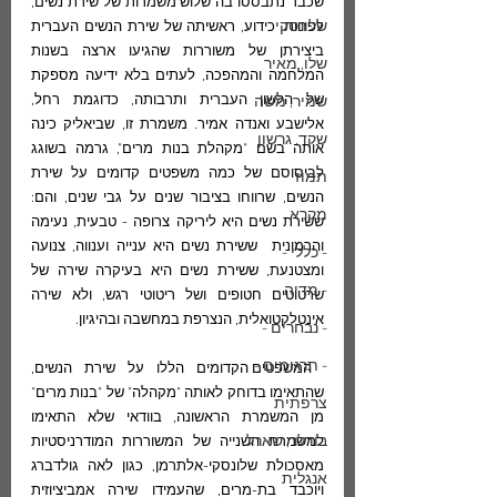
שכבר נתבססו בה שלוש משמרות של שירת נשים, 
שלונסקי
לפחות. כידוע, ראשיתה של שירת הנשים העברית 
ביצירתן של משוררות שהגיעו ארצה בשנות 
שלו, מאיר
המלחמה והמהפכה, לעתים בלא ידיעה מספקת 
של הלשון העברית ותרבותה, כדוגמת רחל, 
שמיר, משה
אלישבע ואנדה אמיר. משמרת זו, שביאליק כינה 
שקד, גרשון
אותה בשם "מקהלת בנות מרים", גרמה בשוגג 
לביסוסם של כמה משפטים קדומים על שירת 
תמוז
הנשים, שרווחו בציבור שנים על גבי שנים, והם: 
מקרא
ששירת נשים היא ליריקה צרופה - טבעית, נעימה 
והרמונית  ששירת נשים היא ענייה וענווה, צנועה 
- כללי -
ומצטנעת, ששירת נשים היא בעיקרה שירה של 
- מדיה -
שרטוטים חטופים ושל ריטוטי רגש, ולא שירה 
אינטלקטואלית, הנצרפת במחשבה ובהיגיון.
- נבחרים -
- תרגומים -
 המשפטים הקדומים הללו על שירת הנשים, 
שהתאימו בדוחק לאותה "מקהלה" של "בנות מרים" 
צרפתית
מן המשמרת הראשונה, בוודאי שלא התאימו 
בודלר, שארל
למשמרת השנייה של המשוררות המודרניסטיות 
מאסכולת שלונסקי-אלתרמן, כגון לאה גולדברג 
אנגלית
ויוכבד בת-מרים, שהעמידו שירה אמביציוזית 