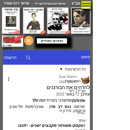
מב"ע
פרופ' זיוה שמיר
- מחקרים בספרות עברית -
( קובץ בהכנה )
הצטרפו כמנויים
ספרים
חדשים
הרשמה
פוסט
כל הרשימות
Eyal Shamir
כל הרשימות
19 ביוני 2022
להדהים את הבורגנים
אבידן, דוד
עודכן:
12 באוג׳ 2023
עיון רטרוספקטיבי בשירת 
יונה וולך
אלתרמן
פורסם: 
כנס דב סדן
 , אוניברסיטת תל-אביב, 
איזקסון, מירון.ח
1994.
אתר
(טקסט משוחזר מקבצים ישנים - יתכנו 