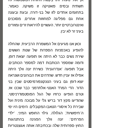
אך אולי נועזת יותר בקשת החוויות המשמשות לה 
תשתית ובסיס. פואטיקה זו משיקה, כאמור, 
בתחומים אחדים לזו של בני-דורה, ובעת ובעונה 
אחת גם מפליגה למחוזות אחרים, מסוכנים 
ואינטרוברטיים יותר, העשויים להיראות זרים ומוזרים 
בעיני זר לא יבין.
  וכאן אנו מגיעים אל המשמרת הרביעית, שהחלה 
להופיע באכסניות הספרות של שנות הששים.  
שירת נשים כבר לא היתה אז תופעה יוצאת דופן, 
ודומה שמספר הכותבות דמה למספר הכותבים. 
אבל תופעה "אנדרוגנית" כשירת יונה וולך היתה 
אפילו אז עניין חדש, שהדהים את הבורגנים ושנראה 
יוצא-דופן גם בעיני הנונקונפורמיסטים שבין בני 
הדור. הדי המרד האנטי-אלתרמני כבר שככו אז, 
וטרם הופיעו כרוזיו של הגל הפוסטמודרניסטי, 
שהודיעו מקץ דור בריש גלי על מבוכה מינית ועל 
שבירת כל איסורי הטאבו המקובלים. הימים היו ימי 
ה"חיפושיות", הגלולה, גילוי החופש המיני, "ילדי 
הפרחים": יונה וולך הפגינה בהתנהגות 
החוץ-ספרותית שלה ובכתיבתה אותה אגוצנטריות 