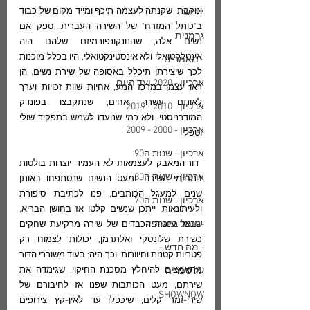
ונוקבת, שקנתה לעצמה תיכף ומייד מקום של כבוד 
יידיש
ב"כותל המזרח" של השירה העברית. ספק אם 
גרמנית
נשים אלה, שהנונקונפורמיזם שלהם היה 
אינטלקטואלי ולא אינסטינקטואלי, היו בכלל מוכנות 
- מאמרים -
לכך שיצירתן תיכלל באסופה של שירת נשים. הן 
ארכיון - 2020 ועד היום
ראו עצמן במרכז המע, אחיות שוות זכויות וערך 
לאותם עשרה אחים, שנתקבצו בפונדק 
ארכיון - 2010 - 2019
המודרניסטי, ולא כמי שנועדו לשמש בתפקיד שולי 
ארכיון - 2000 - 2009
וטפל.
ארכיון - שנות ה90
 דור המאבק לעצמאות לא העמיד יוצרות בולטות 
ארכיון - שנות ה80
בתחומי השירה, ומעט הנשים שנסתפחו באותן 
שנים למעגל הכותבים, פנו לכתיבת סיפורת 
ארכיון - שנות ה70
ולעיתונאות. ייתכן שנשים קלטו אז בחושן הבריא, 
-חומר ביוגרפי-
שבצל ענפיה הכבדים של שירה מרקיעת שחקים 
כשירת שלונסקי ואלתרמן, יכולות לצמוח רק 
- מה חדש -
פטריות קטנות וחיוורות. וכך היה: בעוד משוררי הדור 
מתאמצים להיחלץ מסכנת החיקוי, שגימדה את 
על ספריה
שירתם, מעט הכותבות שפנו אז לחיבורם של 
SHOWNOW
שירי-זמר קלים, שיכפלו עד לאין-קץ צירופים 