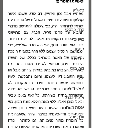
ח.באר
טעויות וחוסרים)
ביאליק
מפתיע אבל נכון ומדוייק. 
דב סדן,
 ששמו נקשר 
בן-ציון
אצלנו תכופות עם התימות הגדולות של ספרות עם 
ישראל לדורותיה, היה, כפי שיכולנו להתרשם מדברי 
ברדיצ'בסקי
המבוא של פרופ' 
נורית גוברין,
 גם מראשוני 
הפמיניסטים במקומותינו. אפשר להראות בבירור, 
ברטוב
כיצד הוא וסופר נוסף, אף הוא מבני גאליציה, ש"י 
גוטמן
עגנון שמו, העסיקו עצמם ללא הרף בסוגיית חינוכה 
ומעמדה של האשה בישראל בכלל, ושל האשה 
גולדברג
היוצרת בפרט, והנושא לא ירד מסדר-יומם, גם 
דור, מירי
כאשר לא הציבוהו במובהק בחזית יצירתם. אבל זהו 
עניין התובע דיון לעצמו, והיום נתבקשתי לעיין 
יל"ג
בתופעה עכשווית יותר, חידתית ומסקרנת לא 
גורי, חיים
במעט בזכות הנונקונפורמיזם הפראי שהפגינה 
המשוררת בחייה ובשירתה, וכל זאת באופן טבעי 
א"צ גרינברג
וכאילו מובן מאליו, ללא מאמץ וללא כוונת מכוון. כפי 
גרנות משה
שקורה תכופות, אישיות נועזת ויוצאת-דופן ושירה 
יוצאת-דופן וחד-פעמית בטיבה, שירה ששאבה את 
וולך, יונה
כל חומריה מתוך פנימיותה, גם סקרנה, ועודה 
זך
מסקרנת, את העורכים והמבקרים, שקשרו להרים 