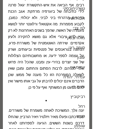
רבים, אף הביאה את איש-התקשורת יגאל סרנה 
טשרניחובסקי
לידי כתיבתה של ביוגרפיה מרתקת. אגב הכנת 
הדברים הרהרתי ביני לביני, ולא יכולתי, כמובן, 
א.ב.יהושע
לקבוע מסמרות: מה אקטואלי ורלוונטי יותר לנושא 
לוז, צבי
מעמדה של האשה, שהפך בשנים האחרונות לא רק 
עניין לדיון ציבורי אלא גם מושא לחקירה ולעיון 
מולודובסקי
אקדמיים: שירתה האוטומטית של משוררת-פרע, 
סומק, רוני
הנתונה בטראנסים של פנטסיות וביעותים, ושרק 
על עצמה לספר ידעה, או מחשבותיהם הצלולות 
עגנון
של שני יוצרים בהירי-עין ומבט, שהכל היה פרוש 
עמוס עוז
וגלוי לפניהם, לרבות הסתום והחתום. ומובן שאין 
לשאלה המופרכת הזו כל מענה של ממש, שכן 
עמיחי, יהודה
הדברים אינם יכולים להיבחן על גבי אותו מישור ואין 
פגיס, דן
להם כמעט מן המשותף. ואף על פי כן.
רביקוביץ
*
רחל
יונה וולך, המשויכת לאותה משמרת של משוררים, 
רטוש
שבה כתבו ופעלו מאיר ויזלטיר ויאיר הורביץ, שהחלו 
דרכם בשנות הששים, הגיעה לספרותנו לאחר 
שופמן