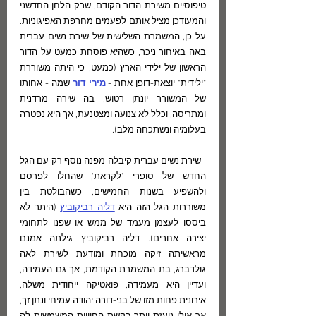
טיפוסיים משירת הדור הקודם, שרק הלחן החדשני 
והמעודכן מציל אותם לפעמים מחרפת האפיגוניות. 
על כן, המשמרת השלישית של שירת נשים עברית 
באה באיחור ניכר, כשהיא פוסחת כמעט על הדור 
הראשון של ילידי-הארץ (כמעט, כי היתה משוררת 
"ילידית" יוצאת-דופן אחת -
מירי דור
שמה - אחותו 
של המשורר יונתן רטוש, בה שירה מרדנית 
ומתריסה, וכלל לא צנועה ומצטנעת, אך היא נפטרה 
בעלומיה ונשתכחה מלב).
  שירת נשים עברית קיבלה מפנה נוסף רק עם הגל 
החדש של סופרי 'לקראת', שהחלו לפרסם 
ולהשפיע בשנות החמישים, כשהבולטת בין 
משוררות הגל הזה היא 
דליה רביקוביץ
 (היתר לא 
ביססו לעצמן מעמד של ממש או שפנו לתחומי 
יצירה אחרים). דליה רביקוביץ גילתה אמנם 
מראשיתה זיקה מוכחת ומודעת לשירת לאה 
גולדברג, בת המשמרת הקודמת, אך גם העמידה, 
ועדיין היא מעמידה, פואטיקה ייחודית משלה, 
אירונית פחות מזו של בני-דורה יהודה עמיחי ונתן זך, 