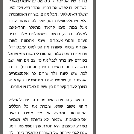
בחיוך, שיחיאל זכור לו כ"
טיפוס פריאינטלקטואלי
", 
וכשדחקו בו לפרש את דבריו, אמר: 
"הוא נולד לפני 
שנולד האינטלקט"
. מכל מקום, בשירה האוטומטית, 
הלא אינטלקטואלית הזו, שקיבלה כאמור עידוד 
מעל במת 'סימן קריאה', מתעלה החד-פעמי 
למעלה נכבדה, במיוחד כשמתלווים אליו דברים 
נועזים וחסרי-מעצורים. אינני מתכוונת לאותן 
אמירות בוטות, שעוררו את הפולמוס האבסורדלי 
עם מרים תעסה גלזר (אבסורדלי משום שמי שדוגל 
בפוריזם אינו צריך לנבל את פיו, גם אם הוא יושב 
במשרה רמה במשרד החינוך והתרבות). כוונתי 
לכך, שיש ליונה וולך שירים כה אקסצנטריים 
ואגוצנטריים, שממש אינם מתחשבים בקורא או 
בצורך לערוך קישורים בין-אישיים כאלה או אחרים. 
  במיטבה, הכתיבה האוטומטית הזו יפה להפליא, 
דווקא משום שהיא שוברת את כל הכללים 
והמוסכמות, ומגיעה אל איזו אמירה פראית 
ואסוציאטיבית, שכמוה לא נראתה ולא נשמעה 
בשירה. לפעמים, היא חסרת ערך ומשמעות. דומני 
שגם לגבי יצירתה של משוררת טראגית כיונה וולך, 