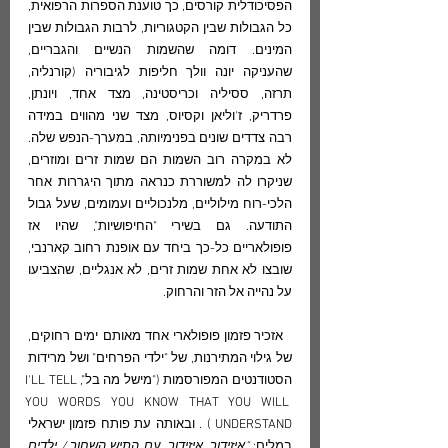
הפסיכודלית קורסים, כך טוענת הספרות הרפואית, 
כל הגבולות שבין הקטגוריות, לרבות הגבולות שבין 
המינים. דומה שהשמות הנשיים והגבריים, 
שהעניקה יונה וולך חליפות לגיבוריה (קורנליה, 
תרזה, ססיליה וכריסטינה, מצד אחד, ויונתן, 
פרדריק, ז'וליאן וקסיוס, מצד שני מהווים במידה 
רבה צדדים שונים בפנימיותה, במערך-הנפש שלה. 
לא במקרה רוב השמות הם שמות זרים ומוזרים, 
שניקרו לה למשוררת כנראה מתוך היגררות אחר 
הלכי-רוח מילוליים, מלנכוליים ועמומים, שעל גבול 
התודעה. גם בשירי "החיפושיות", שהיו אז 
פופולאריים כל-כך ביחד עם אופנת רחוב קארנבי, 
שובצו לא אחת שמות זרים, לא אנגליים, שהצביעו 
על נהייה אל הזר והרחוק.
  אזכיר פזמון פופולארי אחד מאותם ימים רחוקים, 
של גילוי המתירנות, של "ילדי הפרחים" ושל מרידות 
הסטודנטים המפורסמות ("מישל מה בל",I'LL TELL 
YOU WORDS YOU KNOW THAT YOU WILL 
UNDERSTAND ) . ובאותה עת פותח פזמון ישראלי 
במלים: 
"איזידור, איזידור, עם התיש השחור / ילדים 