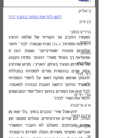
ח.באר
ביאליק
לחצו לקריאת המקור בקובץ PDF
בן-ציון
ברדיצ'בסקי
מאמרו החביב אך הקוריוזי של שלמה הרציג 
ברטוב
("תרבות וספרות", 24.4) מניח שבשירו "לבד " תיאר 
אלתרמן מכונית "סטודיבייקר" נוצצת, כעין זו 
גוטמן
שהופיעה ךךְְ באחד משירי "רגעים" (מדורו הקבוע 
גולדברג
של אלתרמן הצעיר בעיתון "הארץ"). מכיוון שהרציג 
עסק שנים בהכשרת מורים לספרות במכללת 
דור, מירי
לוינסקי ושימש מפקח ראשי על לימודי הספרות 
יל"ג
במשרד החינוך דרושה תגובת הבהרה למאמרו, 
לבל יטעו את המורים בחינוך העל־יסודי המבקשים 
גורי, חיים
ללמד את השיר "לבדך".
א"צ גרינברג
	ידוע שכל שירי "כוכבים בחוץ", בלי יוצא מן 
גרנות משה
הכלל, הם שירים ארכיטיפיים, נטולים סממני זמן 
ומקום מובהקים. מעולם לא העביר המשורר 
וולך, יונה
אובייקט ספציפי משירתו הקלה לשירתו ה"קנונית" 
זך