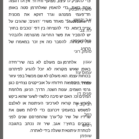
כדי להעניק לו עיצוב מצועף וחידתי. אין ולו דוגמה 
אחת כזאת. כדי להאמין שאלתרמן סטה באופן 
טשרניחובסקי
חד־פעמי ממנהגו וגרר דווקא את מכונית 
א.ב.יהושע
ה
"Studebaker"
 מאחד משירי "רגעים", שהגיבו על 
ענייני דיומא, כדי  להנציחה בין דפי "כוכבים בחוץ" 
לוז, צבי
יש להסביר את פשר החריגה מהנורמה ולהבהיר 
מולודובסקי
את סיבותיה. להסבר כזה אין זכר במאמרו של 
הרציג.
סומק, רוני
עגנון
	אלתרמן גם מעולם לא בנה שיר־חידה 
באופן שאיש מקוראיו לא יוכל להגיע לפיתרונו 
עמוס עוז
בכוחות עצמו. הוא מעולם לא שם מכשול בפני עיוור 
עמיחי, יהודה
ותמיד ביסס את חידותיו על אובייקטים נצחיים כגון 
גרמי השמים, עונות השנה, הדרך, הניגון, מלחמת 
פגיס, דן
המינים וכו'. האם יש סיבה כלשהי לשער שהוא ביקש 
להריץ את קוראיו לארכיוני העיתונות או לאלצם 
רביקוביץ
לפשפש במעמקי זיכרונם כדי לדלות משם את 
רחל
שרידיו של שיר קל־ערך שהתפרסם שנים לפני 
"כוכבים בחוץ"? אגב, שיר זה נכתב בתגובה 
רטוש
לכותרת עיתונאית שעלה בידי לאתרה.
שופמן