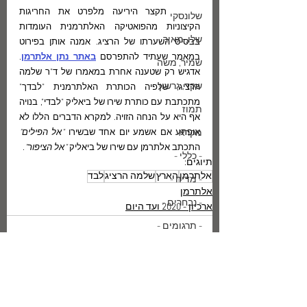
.	תקצר היריעה מלפרט את החריגות 
שלונסקי
הקיצוניות מהפואטיקה האלתרמנית העומדות 
שלו, מאיר
בבסיס השערתו של הרציג. אמנה אותן בפירוט 
במאמר שעתיד להתפרסם 
באתר נתן אלתרמן
. 
שמיר, משה
אדגיש רק שטענה אחרת במאמרו של ד"ר שלמה 
שקד, גרשון
הרציג, שלפיה הכותרת האלתרמנית "לבדך" 
מתכתבת עם כותרת שירו של ביאליק "לבדי", בנויה 
תמוז
אף היא על הנחה הזויה. למקרא הדברים הללו לא 
מקרא
אופתע אם אשמע יום אחד שבשירו 
"אל הפילים"
התכתב אלתרמן עם שירו של ביאליק 
"אל הציפור"
.
- כללי -
תיוגים:
אלתרמן
הארץ
שלמה הרציג
לבד
- מדיה -
אלתרמן
- נבחרים -
ארכיון - 2020 ועד היום
- תרגומים -
צרפתית
בודלר, שארל
פרסומים אחרונים באתר מב"ע
אנגלית