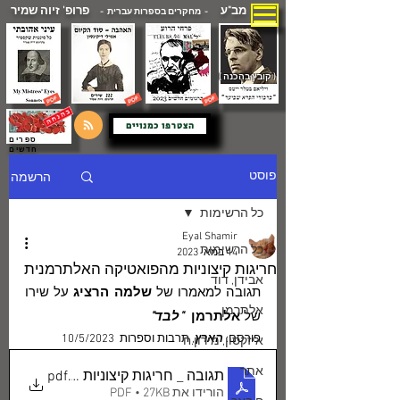
מב"ע
פרופ' זיוה שמיר
- מחקרים בספרות עברית -
( קובץ בהכנה )
הצטרפו כמנויים
ספרים
חדשים
הרשמה
פוסט
כל הרשימות
Eyal Shamir
כל הרשימות
14 במאי 2023
חריגות קיצוניות מהפואטיקה האלתרמנית
אבידן, דוד
תגובה למאמרו של 
שלמה הרציג 
על שירו 
אלתרמן
של 
אלתרמן  
"לבד"
פורסם: 
הארץ
, תרבות וספרות  10/5/2023
איזקסון, מירון.ח
אתר
.pdf
תגובה _ חריגות קיצוניות מהפואטיקה ה
הורידו את PDF • 27KB