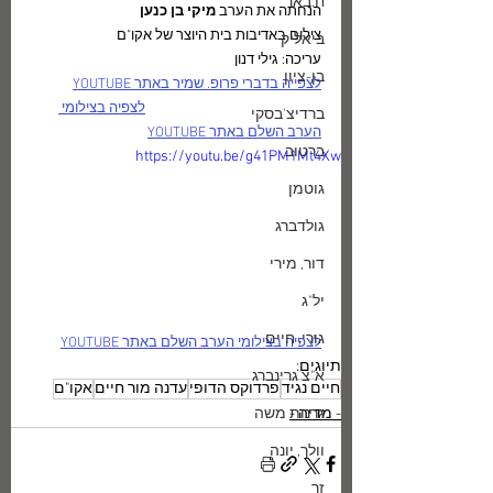
ח.באר
הנחתה את הערב 
מיקי בן כנען
צילום באדיבות בית היוצר של אקו"ם 
ביאליק
עריכה: גילי דנון
בן-ציון
לצפייה בדברי פרופ. שמיר באתר YOUTUBE
לצפיה בצילומי 
ברדיצ'בסקי
הערב השלם באתר YOUTUBE
ברטוב
https://youtu.be/g41PM1Mt4Xw
גוטמן
גולדברג
דור, מירי
יל"ג
גורי, חיים
לצפיה בצילומי הערב השלם באתר YOUTUBE
תיוגים:
א"צ גרינברג
חיים נגיד
פרדוקס הדופי
עדנה מור חיים
אקו"ם
- מדיה -
גרנות משה
וולך, יונה
זך