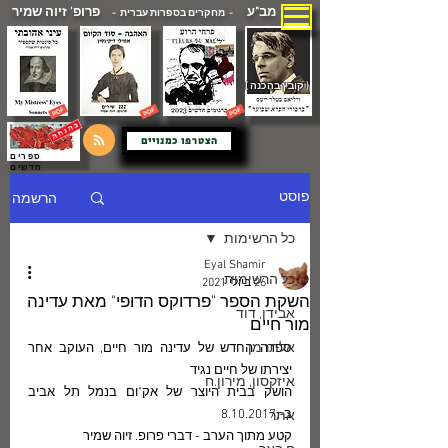
מב"ע
פרופ' זיוה שמיר
- מחקרים בספרות עברית -
( קובץ בהכנה )
הצטרפו כמנויים
ספרים
חדשים
הרשמה
פוסט
כל הרשימות
Eyal Shamir
כל הרשימות
26 ביולי 2021
השקת הספר "פרדוקס הדופי" מאת עדינה
אבידן, דוד
מור חיים
אלתרמן
ספרה החדש של עדינה מור חיים, העוקב אחר 
יצירתו של חיים נגיד
איזקסון, מירון.ח
הושק בבית היוצר של אק"ום בנמל תל אביב 
ב-.8.10.2017
אתר
קטע מתוך הערב - דברי פרופ. זיוה שמיר 