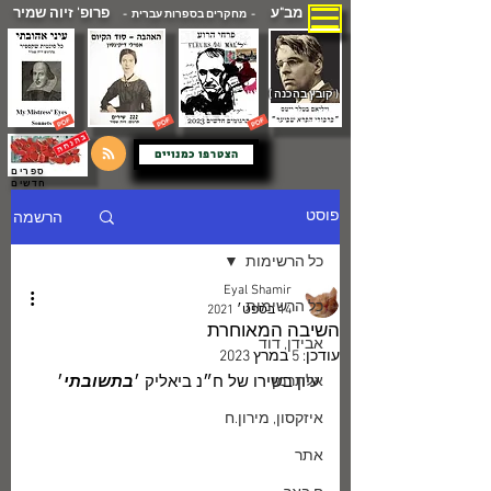
מב"ע
פרופ' זיוה שמיר
- מחקרים בספרות עברית -
( קובץ בהכנה )
הצטרפו כמנויים
ספרים
חדשים
הרשמה
פוסט
כל הרשימות
Eyal Shamir
כל הרשימות
14 בספט׳ 2021
השיבה המאוחרת
אבידן, דוד
עודכן:
5 במרץ 2023
אלתרמן
עיון בשירו של ח״נ ביאליק ׳
בתשובתי
׳
איזקסון, מירון.ח
אתר