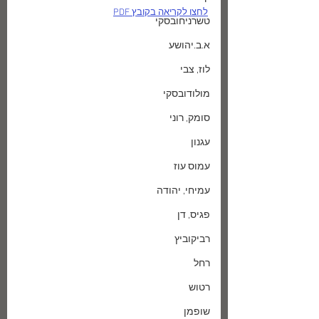
לחצו לקריאה בקובץ PDF
טשרניחובסקי
א.ב.יהושע
לוז, צבי
מולודובסקי
סומק, רוני
עגנון
עמוס עוז
עמיחי, יהודה
פגיס, דן
רביקוביץ
רחל
רטוש
שופמן