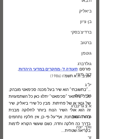
ח.באר
ביאליק
בן-ציון
ברדיצ'בסקי
ברטוב
גוטמן
גולדברג
פורסם: 
תעודה ד'-
מחקרים במדעי היהדות
, 
דור, מירי
אוניב. ת"א תשמ"ו (1986)
יל"ג
...׳
בתשובתי
׳ הוא שיר בעל מכנה סכימאטי מובהק, 
גורי, חיים
מבלי שלתואר ׳סכימאטי׳ יתלוו כאן כל השתמעויות 
של גנאי או של פחיתות. מבין כל שירי ביאליק, שיר 
א"צ גרינברג
זה הוא אולי השיר הנוח ביותר לחלוקה מבנית 
גרנות משה
ברורה ומובחנת, אף־על-פי-כן, אין חלקיו נתחמים 
בדרך כה חלקה וחדה, כשם שעשוי הקורא לדמות 
וולך, יונה
בקריאה שטחית....
זך