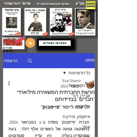
מב"ע
פרופ' זיוה שמיר
- מחקרים בספרות עברית -
( קובץ בהכנה )
הצטרפו כמנויים
ספרים
חדשים
הרשמה
פוסט
כל הרשימות
Eyal Shamir
כל הרשימות
4 בפבר׳ 2024
הרשת החברתית המשאירה מיליארדי
אבידן, דוד
"חברים" בבדידותם
אלתרמן
20 שנה לייסוד 
"פייסבוק"
איזקסון, מירון.ח
חברת "פייסבוק" נוסדה ב-4 בפברואר 2004, 
אתר
בהשקעה צנועה של כעשרים אלף דולר,  בעת 
שמייסדיה-בעליה  היו עדיין  סטודנטים 