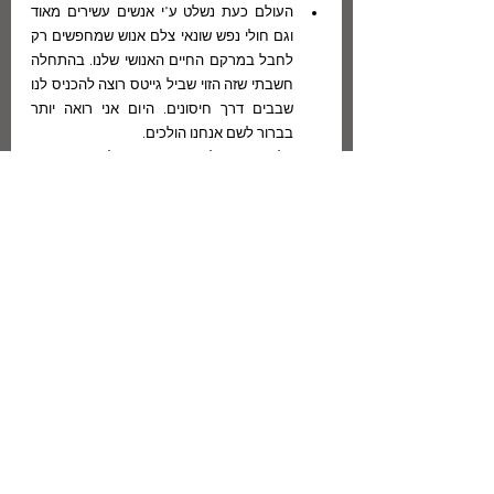
העולם כעת נשלט ע"י אנשים עשירים מאוד 
וגם חולי נפש שונאי צלם אנוש שמחפשים רק 
לחבל במרקם החיים האנושי שלנו. בהתחלה 
חשבתי שזה הזוי שביל גייטס רוצה להכניס לנו 
שבבים דרך חיסונים. היום אני רואה יותר 
בברור לשם אנחנו הולכים.
כל עוד זה תלוי ב"פייסבוק" כולנו נדבר אחד 
עם השני דרך הולוגרמות במקום להיפגש על 
בירה.
מטורף מהסיליקון וואלי ידאג לכך שנאבד את 
כושר הראייה. קודם דאג לכך שנאבד את 
הכושר ללכת ולהשתמש ברגליים מרוב ישיבה 
מול המסכים. אחר כך דאג להפריד אותנו 
אחד מהשני כי אנשים כבר לא מתקשרים אחד 
עם השני  [...] צריכים לכלוא אותו בצינוק עם 
עכברושים רעבים.
והערה אישית:  בְּני אֱיל, שיזם את האתר שלפניכם 
ומתַחזק אותו על חשבון זמנו, החליט על דעת עצמו 
(מבלי להיוועץ בי) לפתוח לי דף ב"פייסבוק" כדי 