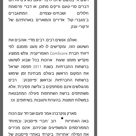
דשקרא". במקום שיזכו לדברי-טעם מגיעים אליהם 
דברים סרי-טעם וריקים מתוכן, או דברי פרסומת 
חלולים ושבחים-עצמיים, המתוגברים 
ב"מגברי-קול" אדירים והמוארים באורותיהם של 
זרקורי-ענק.
	ואולם, אנשים רבים, רבים מדיי, אוהבים את 
השיטוט הזה, ומקדישים לו לא מעט מזמנם. לפי 
דיווחי חברת ComScore האמריקנית, גולש ממוצע 
מקדיש מזמנו שעות  ארוכות בכל שבוע לשיטוט 
ברשתות החברתיות. בשנת 2011 תפסה ישראל 
את המקום הראשון בעולם מבחינת זמן שימוש 
ברשתות החברתיות, ובראשן "פייסבוק".  רבים 
מהגולשים אינם מסתפקים ב"גלישה פסיבית", אלא 
משתתפים ברשת השתתפות פעילה המתבטאת 
במשלוח תמונות, בהערות ותגובות, בשיתופים, וכו'.
	מארק צוקרברג אמר פעם שביחד עם הכוח 
*
באה האחריות 
.  רוב "חברי פייסבוק", ובמיוחד 
המפורסמים והמשפיעים שביניהם, אינם מכירים 
את המילה "אחריות". ביקרתי באתרי פייסבוק של 