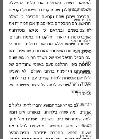
המתאר בשפה האנגלית את קלות ההפעלה 
טשרניחובסקי
ויעילותה, גרם לכך שהמבקרים ב"פייסבוק" נקראים 
"חברים". וייתכן שהם נקראים "חברים", כי בשלב 
א.ב.יהושע
הראשון, הם המבקרים ב"פייסבוק" אכן הכירו זה את 
לוז, צבי
זה  בשמם ובמראם כי נפגשו מסדרונות 
אוניברסיטת הרווארד. חלקם היו באמת חברים, 
מולודובסקי
פשוטו כמשמעו וללא מרכאות כפולות.  זכור לי 
ששתיים מבנות משפחתי המורחבת, שבעליהן נמנו 
סומק, רוני
עם הסגל הדיפלומטי של משרד החוץ ועשו שנים 
עגנון
ארוכות ביפן, התלוננו פעם באוזניי שהנדודים של 
משפחתם הגרעינית ברחבי העולם  לא העניקו 
עמוס עוז
לילדיהם אפשרות לחווֹת קשרים עם "חברי ילדוּת", 
עמיחי, יהודה
ושעובדה זו השפיעה לרעה על עיצוב אישיותם ועל 
גיבוש זהותם.  
פגיס, דן
רביקוביץ
	גם בארץ עבר המושג "חבר ילדוּת" גלגולים 
אחדים, ומה שהיה בילדותנו ובנעורינו אינו דומה 
רחל
למה שמתרחש כיום, כשרבים  יושבים מול מסך 
רטוש
הטלוויזיה ומסך המחשב וממעטים לבלות את 
שעות הפנאי בחברת ידידיהם מבית-הספר 
שופמן