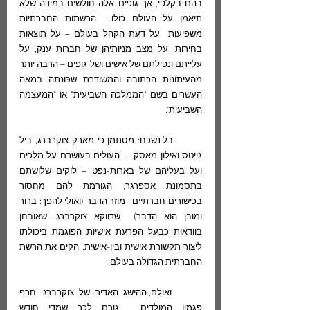
בהם בקלפי, אך גופים אלה חוֹלשים במידה שלא 
תיאמן על העולם כולו.  הרשתות החברתיות 
משפיעות  על דעת הקהל בעולם – על תוצאות 
בחירות, על מצב מניותיהן של חברות ענק, על 
עלייתם ונפילתם של אישים ושל גופים – הרבה יותר 
מהעיתונות הכתובה והמשודרת שכּוּנתה במאה 
העשרים בשם "הממלכה השביעית" או "המעצמה 
השביעית".
	בל נשכח: מסתמן כי מארק צוקרברג, ביל 
גייטס ואילון מאסק –  העולים בעושרם על מלכים 
ועל בעליהם של בארות-נפט – לוקים שלושתם 
בתסמונת אספרגר, הגורמת להם מחסור 
בכישורים חברתיים.  מוזר הדבר (ואולי להפך: ברור 
ומובן הוא הדבר)  שדווקא צוקרברג, שאובחן 
בוודאות כבעל הפרעת אישיות הפוגמת ביכולתו 
ליצור תקשורת אישית ובין-אישית, הקים את הרשת 
החברתית הגדולה בעולם. 
	ואולם, ההישג האדיר של צוקרברג, חרף 
פגמיו המולדים,  גורם לכך שמִדי חודש  