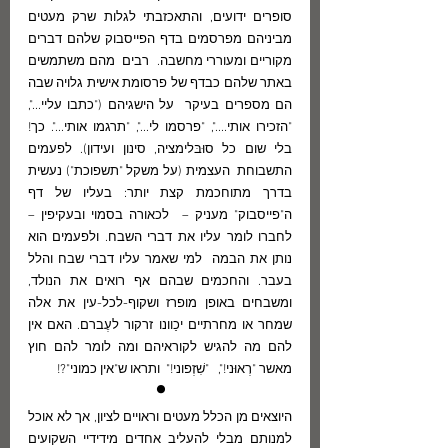
סופרים ידועים, והתאכזבתי לגלות שרק מעטים 
מביניהם מפרסמים בדף הפייסבוק שלהם דברים 
מקוריים ומעוררי מחשבה.  רבים  מהם משתמשים 
באתר שלהם כבדף של פרסומת אישית גלויה שבה 
הם מספרים בעיקר  על הישגיהם ("כתבו עליי...", 
"הזכירו אותי....", "פרסמו לי...", "תרגמו אותי...". כך! 
בלי שום כל סוּבּלימציה, סינון ועידון). לפעמים 
התשבוחת  העצמית (על משקל "תשפוכת") נעשית 
בדרך מתוחכמת קצת יותר: בעליו של דף 
ה"פייסבוק" מעניק –  לכאורה בסמוי ובעקיפין – 
לחברו לומר עליו את דברי השבח. ולפעמים הוא  
נותן את הבמה  למי שאמר עליו דברי שבח והלל 
בעבר. והחכמים שבהם אף רואים את הנולד,  
ומשבחים באופן מופרז ושקוף-לכל-עין את אלה 
שמחר או מחרתיים יכַוונו זרקור לעֶברם. האם אין 
להם מה להגיש לקוראיהם ומה לומר להם חוץ 
מאשר "רְאוּני!",   "שִׁזְפוני!"  ותראו ש"אין כמוני"?!
•
היוצאים מן הכלל מעטים וראויים לציון, אך לא אוכל 
למנותם מבלי להעליב אחדים מידידיי השקועים 