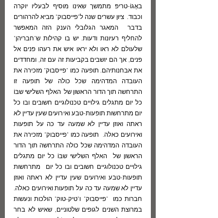
באֶגוֹ-טריפּ מתמשך שאינו מוסיף לבעליו יוקרה 
וכבוד.  ציוּן עשרים שנה ל"פייסבוק" מביא להרהורים 
בדבר  המאגר הגלובלי הענק הזה המאפשר 
להחליף רעיונות ודעות. יש בו קהילות ש"חבריהן" 
שלעולם לא ראו ולא יראו איש את רעהו פנים אל 
פנים, אך הם יושבים בקביעות זה עם זה, ומחדדים 
את אבחנותיהם. תופעה כמו "פייסבוק" מזכירה את 
העובדה המדהימה שכל כולה של תופעה זו 
התרחשה תוך הדור הראשון של  האלף השלישי שבּוֹ 
כל יום מתגלים גילויים טכנולוגיים חשובים ובו כל 
יום מתרחשות תופעות-טבע ואירועים שעין עדיין לא 
ראתה ואוזן עדיין לא שמעה עד כה על תופעות 
ואירועים כאלה.  תופעה כמו "פייסבוק" מזכירה את 
העובדה המדהימה שכל כולה התרחשה תוך הדור 
הראשון של  האלף השלישי שבּוֹ כל יום מתגלים 
גילויים טכנולוגיים חשובים ובו כל יום  מתרחשות 
תופעות-טבע ואירועים שעין עדיין לא ראתה ואוזן 
עדיין לא שמעה עד כה על תופעות ואירועים כאלה. 
חברות כמו  "פייסבוק" ו"טיק-טוק" הולכות ונעשות 
במרוצת השנים לגופים שלטוניים, שאיש לא בחר 