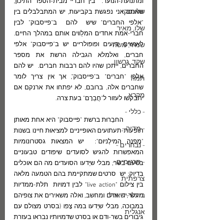
ומתנועת-הנוער.  בין חבריי מבית-הספר התיכון, 
שלונסקי
שאתם אני נפגשת בקביעות, יש המתבלבלים בין 
"אלפי החברים" שיש  להם  ב"פייסבוק" לבין 
שלו, מאיר
חברי-אמת אחדים המלַווים אותם במהלך החיים.  
לאנשים ידועים ופופולריים יש ב"פייסבוק" אלפי 
שמיר, משה
חברים, ואלמלא הגבילה הרשת את מספר 
שקד, גרשון
החברים, ייתכן שהיו להם רבבות חברים.  יש להם 
אלפי "חברים" ב"פייסבוק", אך אין צריך לומר 
תמוז
שחברים אלה, ברובם, לא יפתחו את ארנקם אם 
מקרא
יתבקשו לעזור ל"חֲבֵרָם" בעת צרה.   
- כללי -
	החבֵרוּת ברשת "פייסבוק" היא אחת מאותן 
- מדיה -
תופעות-תעתועים האופייניים למציאוּת חיינו בשנות 
"מִפנה המילֶניוּם":  יש המצאות גסטרונומיות 
- נבחרים -
המאפשרות להגיש לסועדים שיפודים טבעוניים 
- תרגומים -
בטעם בשר, מבלי שיֵדעו הסועדים מה הם אוכלים 
בדיוק; יש  סרטים שמתקיימת בהם הטמעה מלאה 
צרפתית
בין צילום "live action" לבין דמויות  תלת-ממדיות 
בודלר, שארל
מעשי-ידי אדם ומחשב, ואלה משאירים את צופיהם 
במבוכה, מבלי שיֵדעו במה צָפו (בסרט מצולם עם 
אנגלית
גיבורים בשר-ודם או בסרט שדמויותיו נבראו בעזרת 