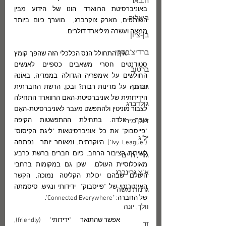
ח.באר
באוניברסיטת הרווארד. הונו של הידוע מִבּין 
ביאליק
השותפים, מארק צוקרברג,  מוערך כיום ביותר 
ממאה ועשרה מיליארד דולרים. 
בן-ציון
ברדיצ'בסקי
	איך התחולל הנס הכלכלי הזה שהפך קומץ 
סטודנטים חסרי משאבים כספיים לאנשים 
ברטוב
החולשים על אימפריה הגדולה בממדיה, באוֹנהּ 
גוטמן
ובהוֹנהּ על מדינות רבות? ובכן, הרשת החברתית 
הידידותית של אוניברסיטת-האם הרווארד התחילה 
גולדברג
לצבור מוניטין ולהתפשט מעבר לאוניברסיטת-האֵם 
שבָּהּ נולדה. בתחילת ההתפשטות הקיפה 
דור, מירי
"פייסבוק" את כל אוניברסיטאות "ליגת הקיסוס" 
יל"ג
("Ivy League") היוקרתית, ומאוחר יותר  נפתחה  
לשירות הציבור הרחב. כיום חברים ברשת כרבע 
גורי, חיים
מאוכלוסיית העולם,  שכּן גם במקומות ברחבי 
א"צ גרינברג
העולם שבהם יכולת הקליטה נמוכה, הקשר 
האינטרנטי של "פייסבוק"  ידידותי ונגיש. סיסמתה 
גרנות משה
של החברה: "Connected Everywhere".
וולך, יונה
	אפשר שהתואר "ידידותי" (friendly), 
זך