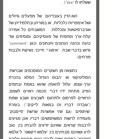
ששלחו לו "like").  
	הוא הדין בעובדיהם  של מפעלים גדולים 
ושל אימפריות כלכליות,  או במוריהן ובתלמידיהן של 
אוניברסיטאות ומכללות,   המשבּחים כל אמירה 
קלת-ערך וסתמית של מעסיקיהם, ומוסיפים עוד 
כהנה וכהנה הנהונים וחנחונים (כגון "comment" 
גדוש בדברי שבח,  "אימוג'י" חייכני, נשיקות ולבבות 
פורחים). 
	כתוצאה מן השקרים המוסכמים שברשת, 
הפוליטיקאי או "הבוס הגדול", המלא בהכרת 
ערך-עצמו, עלול להאמין שהוא באמת ובתמים 
הפיק מתחת ידיו דברי חָכמה ראויים לשמם, 
הראויים לפרסום ולתרגום לשבעים ושבע שפות 
("עובדה! דבריו זכו במאות 'לייקים'"). בעזרת 
"שיתופים" (גם זוהי אפשרות שרשת "פייסבוק" 
מעמידה לרשות המשתמשים) דבריו אכן מגיעים 
לרבבות קוראים, שאינם יודעים להבחין בין  טוב 
לרע ושאינם מבחינים בין "עלמא דקשוט" ל"עלמא 