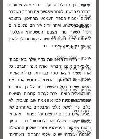
מחשב). כך גם ה"פייסבוק":   בסוף מסע שיטוטים 
יידיש
במרחבי הרשת, לאחר שפגשתָּ את חבריך משכבר 
גרמנית
הימים (מבית-הספר העממי, מהתיכון, מהצבא 
ומהאוניברסיטה), ואתה יודע איך הם נראים היום 
- מאמרים -
ויכול לשער מהו מצבם המשפחתי והכלכלי, 
ארכיון - 2020 ועד היום
לפתע-פתאום פולחת מחשבה שגורמת לך להבין 
שבעצם אינך יודע עליהם דבר. 
ארכיון - 2010 - 2019
ארכיון - 2000 - 2009
	הדמויות המופיעות בדף שלך ב"פייסבוק" 
על-פי-רוב אינם "חבריךָ" ואתה אינך "חברָם". כל 
ארכיון - שנות ה90
אחד נשאר ויישאר סגור בבדידותו בדל"ת אמות, 
ארכיון - שנות ה80
מול הבהובי המסך, והסיכוי שתחדש אִתם את 
הקשר שאבד בטֵל בשישים. יתר על כן, החברוּת 
ארכיון - שנות ה70
הווירטואלית הזאת יוצרת לעִתים קרובות  מציאוּת 
-חומר ביוגרפי-
שִׁקרית שאין בֵּינה לבין איזו אמת אובייקטיבית, ולא 
כלום. כך, למשל, אלפי המבקרים באתריהם של 
- מה חדש -
פוליטיקאים בכירים לוחצים על כפתור  "אהבתי" 
("like"), והשר ששלח את ה"סטטוס" כבר  סמוך 
על ספריה
ובטוח שמקומו בפריימריז וסביב שולחן הממשלה 
SHOWNOW
מובטח (עובדה! יש לו אלפי "חברים" ו"אוהדים" 