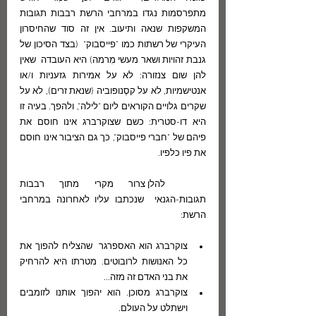
מתפרסמות נגדו במרחבי הרשת רבבות תגובות 
המשקפות שנאה ותיעוב. אין זה סוד שהחיסרון 
העיקרי של רשתות כמו "פייסבוק"  (בצד הסיכון של 
גנבת זהויות ושאר מעשי מִרמה) היא העובדה  שאין 
להן שום צנזורה: לא על אמירות גזעניות ו/או 
אנטישמיות, לא על קסֶנופוביה (שנאת זרים), לא על 
שקרים גלויים הקוראים ליום "לילה", ולהפך. בעיה זו 
היא דו-סטרית: כשם שצוקרברג אינו חוסם את 
פיהם של "חברי פייסבוק", כך גם הציבור אינו חוסם 
את פיו כלפיו.
	להלן צרור מקרי מתוך רבבות 
תגובות-הגנאי  שנכתבו עליו לאחרונה במרחבי 
הרשת:
צוקרברג הוא האספרגר  שהצליח להפוך את 
כל האנושות לרובוטים. מטרתו היא להרחיק 
את בני האדם זה מזה...
צוקרברג מסוכן. הוא יהפוך אותנו לזומבים 
וישתלט על העולם.