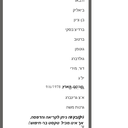
ח.באר
ביאליק
בן-ציון
ברדיצ'בסקי
ברטוב
גוטמן
גולדברג
דור, מירי
יל"ג
פורסם: 
הארץ
, 9/6/1978
גורי, חיים
א"צ גרינברג
גרנות משה
וולך, יונה
( קובץ זה ניתן לקריאה והדפסה, 
אך אינו מכיל  טקסט בר-חיפוש )
זך