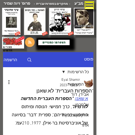
מב"ע
פרופ' זיוה שמיר
- מחקרים בספרות עברית -
( קובץ בהכנה )
הצטרפו כמנויים
ספרים
חדשים
הרשמה
פוסט
כל הרשימות
Eyal Shamir
כל הרשימות
5 בפבר׳ 2023
"הספרות העברית" לא.שאנן
אבידן, דוד
א.שאנן
, 
"הספרות העברית החדשה 
אלתרמן
לזרמיה"
, 
כרך חמישי: הנוסח ומיתוס 
החיפוש בניגודיהם
", ספרית "דבר" בסיועה 
איזקסון, מירון.ח
של אוניברסיטת בר-אילן, 1977, 210עמ'.
אתר