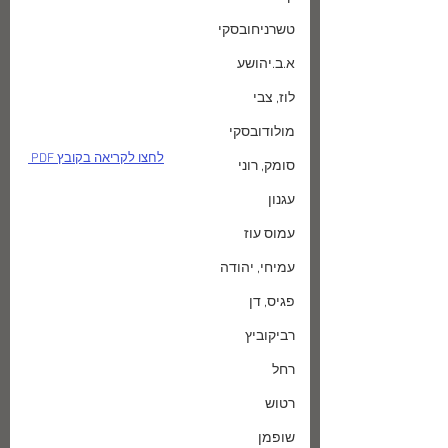
טשרניחובסקי
א.ב.יהושע
לוז, צבי
מולודובסקי
לחצו לקריאה בקובץ PDF 
סומק, רוני
עגנון
עמוס עוז
עמיחי, יהודה
פגיס, דן
רביקוביץ
רחל
רטוש
שופמן