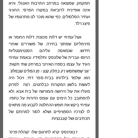
חמקמק, שמוצאה במרחב התרבות האנגלי, והיא 
אינה אופיינית לרוביאת במקורו הפרסי, החגיגי 
ועתיר הסלסולים, כפי שהוא מוכר לנו מתרגומיו של 
פיצג'רלד.
      אצל עמיחי יש דלות מכוּונת, דלות החומר או 
מינימליזם שמתוך בחירה, של משוררים שוחרי 
חידוש, שנמאסה עליהם הסנטימנטליוּת 
הרוּסוֹ-עברית של שלונסקי ותלמידיו. ובאמת עמיחי 
העיד על עצמו בספרו האירוני במרחק שתי תקוות: 
"אֲנִי שֶׁמִּשְׁתַּמֵּשׁ רַק בְּחֵלֶק קָטָן / מִן הַמִּלִּים שֶׁבַּמִּלּוֹן"
. 
הוא, שלמד בילדותו בבית-ספר דתי, ויכול היה 
לעשות בלשון המקורות כבלהטים, רצה  לפרוק 
מעליו את עול הירושה והמורשה של בית אבא, ולא 
להסתובב כל הימים עם עומס הדורות על כתפיו. 
עמיחי ביקש את חופש ההחלטה לקבוע מה מתאים 
לו לצרכיו הספציפיים ושלא לסור למרותם של 
תכתיבים ושל קונבנציות. 
	ז'בוטינסקי קרא לתרגום שלו "
קוהלת פרס
" 