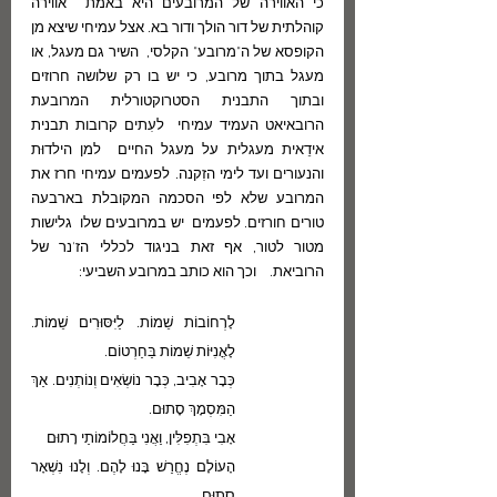
כי האווירה של המרובעים היא באמת  אווירה 
קוהלתית של דור הולך ודור בא. אצל עמיחי שיצא מן 
הקופסא של ה"מרובע" הקלסי,  השיר גם מעגל, או 
מעגל בתוך מרובע, כי יש בו רק שלושה חרוזים 
ובתוך התבנית הסטרוקטורלית המרובעת 
הרובאיאט העמיד עמיחי  לעִתים קרובות תבנית 
אידֵאית מעגלית על מעגל החיים  למן הילדוּת 
והנעורים ועד לימי הזִקנה. לפעמים עמיחי חרז את 
המרובע שלא לפי הסכמה המקובלת בארבעה 
טורים חורזים. לפעמים  יש במרובעים שלו  גלישות 
מטור לטור, אף זאת בניגוד לכללי הז'נר של 
הרוביאת.    וכך הוא כותב במרובע השביעי:
לָרְחוֹבוֹת שֵׁמוֹת. לַיִּסּוּרִים שֵׁמוֹת. 
לָאֳנִיּוֹת שֵׁמוֹת בַּחַרְטוֹם.
כְּבָר אָבִיב, כְּבָר נוֹשְׂאִים וְנוֹתְנִים. אַךְ 
הַמִּסְמָךְ סָתוּם.
אָבִי בִּתְפִלִּין, וַאֲנִי בַּחֲלוֹמוֹתַי רָתוּם
הָעוֹלָם נֶחֱרַשׁ בָּנוּ לָהֶם. וְלָנוּ נִשְׁאָר 