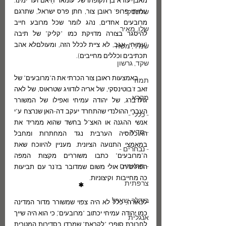
מאבן-עזרא בן תקופתו של עומאר חַיאם ועד ימינו. 
שלונסקי
עמיתי פרופ' ראובן צור, חתן פרס ישראל, שתרגם 
מרובעים אחדים, נהג לומר שכל מרובע חייב 
שלו, מאיר
להיסגר בצורה מדויקת כמו "קליק" של תיבה 
(עמיחי, אגב, לא ציית לכלל הזה, ומעולםלא אהב 
שמיר, משה
תכתיבים וכללים מחייבים).
שקד, גרשון
      באמצעות ראובן צור הכרתי את ה"מרובעים" של  
תמוז
זאב ז'בוטינסקי, של אריה לודוויג שטראוס, של לאה 
מקרא
גולדברג, של יהודה עמיחי ואפילו של המשורר 
העברי ההולנדי שהתחרד יעקב דה-האן שנרצח ע"י 
- כללי -
אנשי ההגנה או האצ"ל בחשד שהוא ממריד את 
- מדיה -
האוכלוסיה הערבית נגד המחתרות ומחבל 
במאמצי התנועה הציונית. מעניין להיווכח שאת 
- נבחרים -
ה"מרובעים" כתבו משוררים מקצות המפה 
- תרגומים -
הפוליטית, אולי משום שמדובר בז'נר עם תביעות 
כה מחייבות  וקיצוניות.
צרפתית
*
בודלר, שארל
לכאורה, כלל לא היה צפוי שמשורר מדור המדינה 
כמו יהודה עמיחי יכתוב "מרובעים", כי הוא היה שייך 
אנגלית
לחבורת סופרי "לקראת" שמרדו בסדירות המטרית 