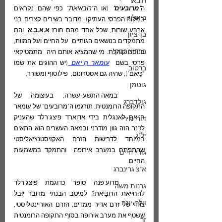
ח.באר
ה
"מרובעים"
 (או ה"
רובאיאת
" כפי שהם נקראים 
ביאליק
במקור הפרסי העתיק). מדובר בשירים קצרים בני 
ארבע שורות, שכל אחד מהם חורז 
א.א.ב.א
, והם 
בן-ציון
מתמקדים בנושאים הגותיים  על החיים ועל המוות,  
ברדיצ'בסקי
בנוסח קוהלת. מי שהמציא אותם היה  מתמטיקאי 
פרסי בשם  
עומאר חַ'יאם 
(יש ההוגים את שמו 
ברטוב
"כַּיאם"), שהיה גם אסטרונום,  פילוסוף ומשורר. 
גוטמן
	במאה התשע-עשרה, בעיצומה של 
גולדברג
התקופה הרומנטית, תורגמו ה"מרובעים" של עומאר 
ח'יאם לאנגלית בידי אדוארד פיצג'רלד שהעניק 
דור, מירי
לז'נר הזה גוון מודרני ובמאה העשרים הוא התאים 
יל"ג
במיוחד לדרישות הזרם האקזיסטנציאליסטי 
שהתפתח במערב אירופה  והתמקד במשמעות 
גורי, חיים
החיים. 
א"צ גרינברג
	מדוע פנה סופר כדוגמת פיצג'רלד 
גרנות משה
להחייאת הרובַּיאת? למיטב הבנתי מדובר יוּבל  
וולך, יונה
צדדי של זרם אדיר ממדים, הזרם האוריינטליסטי,  
ששטף את מערב אירופה בסוף התקופה הרומנטית  
זך