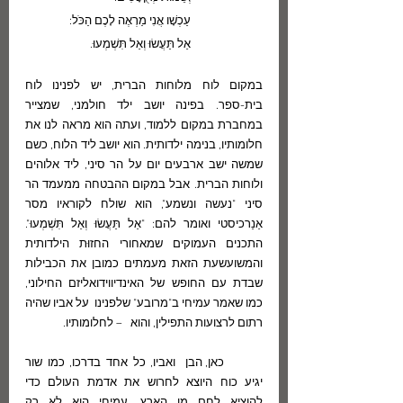
עַכְשָׁו אֲנִי מַרְאֶה לָכֶם הַכֹּל:
אַל תַּעֲשׂוּ וְאַל תִּשְׁמְעוּ.
במקום לוח מלוחות הברית, יש לפנינו לוח 
בית-ספר. בפינה יושב ילד חולמני, שמצייר 
במחברת במקום ללמוד, ועתה הוא מראה לנו את 
חלומותיו, בנימה ילדותית. הוא יושב ליד הלוח, כשם 
שמשה ישב ארבעים יום על הר סיני, ליד אלוהים 
ולוחות הברית. אבל במקום ההבטחה ממעמד הר 
סיני "נעשה ונשמע", הוא שולח לקוראיו מסר 
אַנַרכיסטי ואומר להם: "אַל תַּעֲשׂוּ וְאַל תִּשְׁמְעוּ". 
התכנים העמוקים שמאחורי החזוּת הילדותית 
והמשועשעת הזאת מעמתים כמובן את הכבילות 
שבדת עם החופש של האינדיווידואליזם החילוני, 
כמו שאמר עמיחי ב"מרובע" שלפנינו  על אביו שהיה 
רתום לרצועות התפילין, והוא   – לחלומותיו.
	כאן, הבן  ואביו, כל אחד בדרכו, כמו שור 
יגיע כוח היוצא לחרוש את אדמת העולם כדי 