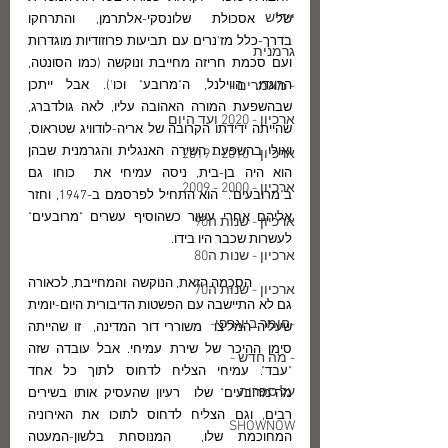
יידיש
של אסכולת שלונסקי-אלתרמן, והתרחקו  
בדרך-כלל מז'נרים עם תביעות פרוזודיות מוגדרות 
גרמנית
ועם סכמת חריזה מחייבת ונוקשה (כמו הסונטה, 
- מאמרים -
הרונדו, הווילנל, ה"מרובע" וכו'). אבל ייתכן 
שבהשפעת המורה האהובה עליו, לאה גולדברג,  
ארכיון - 2020 ועד היום
שהייתה ידידתו הקרובה של אריה-לודוויג שטראוס, 
ואולי בהשפעת השירה האנגלית והגרמנית שבהן 
ארכיון - 2010 - 2019
הוא היה בן-בית, ניסה עמיחי את  כוחו גם 
ארכיון - 2000 - 2009
ב"מרובעים".  הוא התחיל לפרסמם ב-1947, וחזר 
אליהם אחרי עשור כשהוסיף עשרים "מרובעים" 
ארכיון - שנות ה90
לעשרות שכבר היו בידו. 
ארכיון - שנות ה80
	הסכֵמה הזאת, הנוקשה  והמחייבת, לכאורה 
ארכיון - שנות ה70
גם לא התיישבה עם הפשטות הדיבורית היום-יומית 
-חומר ביוגרפי-
שעליה המליצו  משוררי דור המדינה,  זו שהייתה 
סימן ההיכר של שירת עמיחי. אבל עובדה שזה 
- מה חדש -
"עבד". עמיחי הצליח לדחוס לתוך כל אחד 
על ספריה
מה"מרובעים" שלו  רעיון שהעסיק אותו בשירים 
רבים, וגם הצליח לדחוס לתוכו את האירוניה 
SHOWNOW
המחוכמת שלו,  המנוסחת בלשון-המעטה 