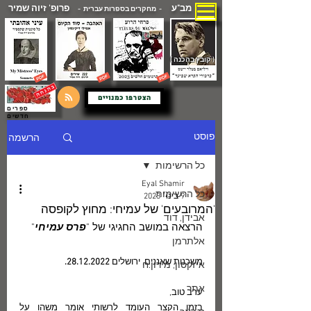
מב"ע
פרופ' זיוה שמיר
- מחקרים בספרות עברית -
( קובץ בהכנה )
הצטרפו כמנויים
ספרים
חדשים
הרשמה
פוסט
כל הרשימות
Eyal Shamir
כל הרשימות
9 בינו׳ 2023
'המרובעים' של עמיחי: מחוץ לקופסה
אבידן, דוד
הרצאה במושב החגיגי של "
פרס עמיחי
"
אלתרמן
משכנות שאננים, ירושלים 
28.12.2022.
איזקסון, מירון.ח
אתר
ערב טוב, 
בזמן הקצר העומד לרשותי אומַר משהו על 