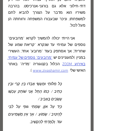
להוציא לחם מן הארץ. עמיחי הוא לא רק 
דתי-חילוני אלא גם בורגני-אנרכיסט. בהרבה 
משיריו הוא מדבר על הצורך להביא לחם 
למשפחתו, וניכּר שבעבורו המשפחה ורווחתה הן  
מעל לכול. 
      אני הייתי יכולה להמשיך לקרוא "מרובעים" 
נוספים של עמיחי עד שנקרא "קריאת שמע של 
שחרית", אך אסתפק בעוד "מרובע" אחד, העשירי 
במניין (למעוניינים יש 
"מרובעים" נוספים של עמיחי 
באירוע ZOOM
 הכלול בקטגוריה "מדיה" באתר   
האישי שלי  
www.zivashamir.com
 ):
כָּל מִלּוֹתַי וּמַעֲשַׂי אָבְדוּ בֵּין קְרִי וּבֵין 
כְּתִיב / כְּמוֹ הַתֵּל אֲנִי שׁוֹתֵק עַכְשָׁו 
עֲשַׂבִּים בָּאָבִיב /
כְּיָד עַל אֹזֶן, שַׂמְתִּי גּוּפִי עַל לִבִּי 
לְהֵיטִיב / שְׂמוֹעַ. / אַךְ אֵין מַשְׁמִיעִים 
עוֹד. וְלָמַדְתִּי לְהַקְשִׁיב. 