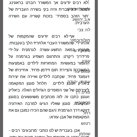
(לא רבים יודעים אך המשורר רוברט בראונינג, 
טשרניחובסקי
למשל, ידע עברית והיה בקי בשירה העברית של  
"תור הזהב בספרד" בזכות קשריה עם השירה 
א.ב.יהושע
הערבית).
לוז, צבי
	אף לא רבים יודעים שהמקַמות של 
מולודובסקי
אלחרירי, שהמשורר העברי אלחריזי הלך בעקבותיו, 
תורגמו במאה התשע-עשרה לגרמנית על-ידי 
סומק, רוני
פרידריך ריקֶרט, והתרגום השפיע בגרמניה על  
עגנון
ההומור במעשיות  המחורזות לילדים. באמצעות 
המשוררת והציירת תום זיידמן-פרויד, אחייניתו של 
עמוס עוז
זיגמונד פרויד, שכָּתבה לילדים ואיירה את יצירות 
עמיחי, יהודה
ביאליק ועגנון לילדים,  חִלחל סגנון המקאמה 
ליצירתם של שני הסופרים הגדולים האלה. ביאליק 
פגיס, דן
ועגנון כתבו זה לזה מכתבים משועשעים בסגנון 
רביקוביץ
המקאמה, סגנון שאליו הגיעו למרבה האירוניה 
דווקא דרך הגרמנית (הגם שהם הכירו כמובן גם את 
רחל
המקאמות של אבן-עזרא). 
רטוש
         אכן, בעברית יש לנו כותבי "מרובעים" רבים – 
שופמן