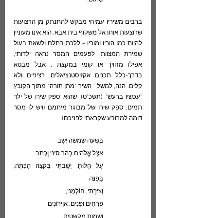
סָתוּם.
ברבים משיריו עמיחי מבקש להתנתק מן הרצועות 
שרוצעות אותו אל משקוף בית אבא. הוא אינו מעוניין  
להיות כמו הוריו ומוריו – ללכת בתלם ולשאת בעול 
שמירת המצוות. לפעמים המסר נראה ילדותי, 
אפילו מחויך או קומי במקצת , אבל מבטא 
בדרך-כלל תכנים אקזיסטנציאלים, רציניים ולא 
קלים. הנה, למשל,  השיר "מתן תורה" מתוך הקובץ 
"עכשיו ברעש" (תשכ"ט), שהוא ספק שירו של ילד 
תמים, ספק שירו של מבוגר מיתמם (ויש לו מסר 
דומה למרובע שקראתי לפניכם):
בְּשָׁעָה שֶׁמֹשֶׁה יָשַׁב
אֵצֶל אֱלֹהִים בְּהַר סִינַי וְכָתַב
עַל הַלּוּחַ. יָשַׁבְתִּי בִּקְצֵה הַכִּתָּה, 
בַּפִּנָּה
וְצִיַּרְתִּי, חוֹלְמָנִי,
פְּרָחִים וּפָנִים, אֲוִירוֹנִים
וְשֵׁמוֹת מְקֻשָּׁטִים.