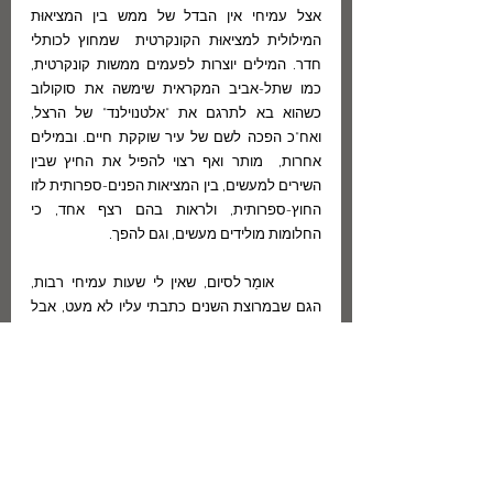
אצל עמיחי אין הבדל של ממש בין המציאוּת 
המילולית למציאוּת הקונקרטית  שמחוץ לכותלי 
חדר. המילים יוצרות לפעמים ממשות קונקרטית, 
כמו שתל-אביב המקראית שימשה את סוקולוב 
כשהוא בא לתרגם את "אלטנוילנד" של הרצל, 
ואח"כ הפכה לשם של עיר שוקקת חיים. ובמילים 
אחרות,  מותר ואף רצוי להפיל את החיץ שבין 
השירים למעשים, בין המציאות הפנים-ספרותית לזו 
החוץ-ספרותית, ולראות בהם רצף אחד, כי 
החלומות מולידים מעשים, וגם להפך.
	אומַר לסיום, שאין לי שעות עמיחי רבות, 
הגם שבמרוצת השנים כתבתי עליו לא מעט, אבל 
יש לי שעת עמיחי אחת בלתי נשכחת. זה היה בשנת 
1994, במנור של ירנטון שליד אוקספורד – מין טירה 
עתיקה מוקפת בגנים נפלאים שעמדה לרשותם של 
חוקרים במדעי היהדות – שבה נערך כנס חגיגי  
במלאת לעמיחי שבעים שנה. ומי הגיע לכנס? הגיע 
הפילוסוף ישעיהו ברלין, מצד אחד, והמשורר תד יוז, 
שזכה אז בתואר "poet laureate" מטעם חצר 