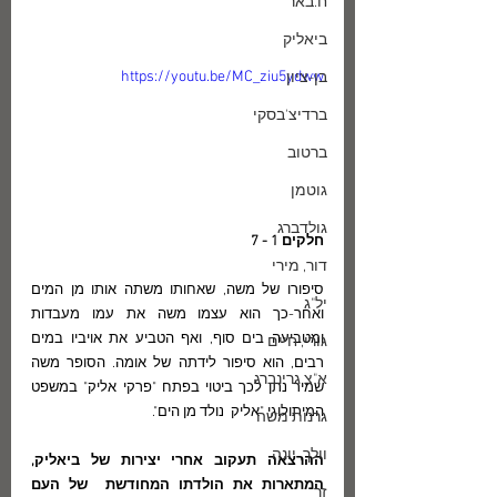
ח.באר
ביאליק
https://youtu.be/MC_ziu5ydww
בן-ציון
ברדיצ'בסקי
ברטוב
גוטמן
גולדברג
חלקים 1 - 7 
דור, מירי
סיפורו של משה, שאחותו משתה אותו מן המים 
יל"ג
ואחר-כך הוא עצמו משה את עמו מעבדות 
ומטביעה בים סוף, ואף הטביע את אויביו במים 
גורי, חיים
רבים, הוא סיפור לידתה של אומה. הסופר משה 
א"צ גרינברג
שמיר נתן לכך ביטוי בפתח "פרקי אליק" במשפט 
המיתולוגי "אליק  נולד מן הים". 
גרנות משה
וולך, יונה
ההרצאה תעקוב אחרי יצירות של ביאליק, 
המתארות את הולדתו המחודשת  של העם 
זך