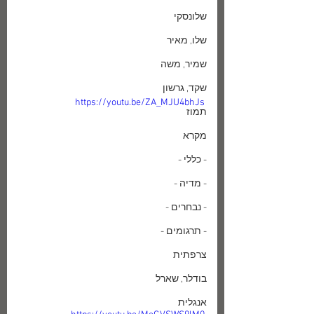
שלונסקי
שלו, מאיר
שמיר, משה
שקד, גרשון
https://youtu.be/ZA_MJU4bhJs
תמוז
מקרא
- כללי -
- מדיה -
- נבחרים -
- תרגומים -
צרפתית
בודלר, שארל
אנגלית