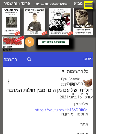
מב"ע
פרופ' זיוה שמיר
- מחקרים בספרות עברית -
( קובץ בהכנה )
הצטרפו כמנויים
ספרים
חדשים
הרשמה
פוסט
כל הרשימות
Eyal Shamir
כל הרשימות
11 ביוני 2021
הולדתו של עם מן הים ומבין חולות המדבר
אבידן, דוד
עודכן:
16 ביוני 2021
אלתרמן
https://youtu.be/Hb136DDif0c
איזקסון, מירון.ח
אתר