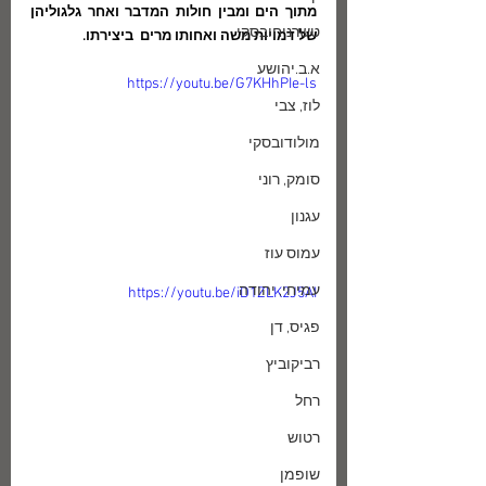
מתוך הים ומבין חולות המדבר ואחר גלגוליהן 
טשרניחובסקי
של דמויות משה ואחותו מרים  ביצירתו. 
א.ב.יהושע
https://youtu.be/G7KHhPIe-ls
לוז, צבי
מולודובסקי
סומק, רוני
עגנון
עמוס עוז
עמיחי, יהודה
https://youtu.be/iD1ZLK2J5AI
פגיס, דן
רביקוביץ
רחל
רטוש
שופמן