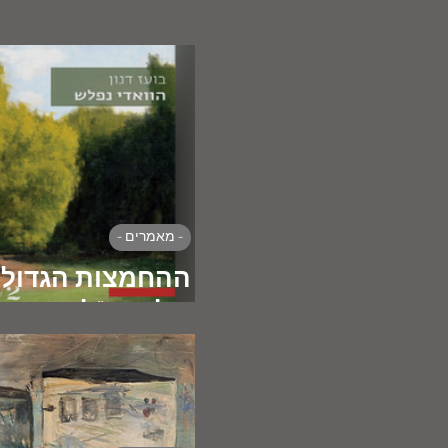
- מאמרים -
ההחמצות הגדולו
של המו"לות העב