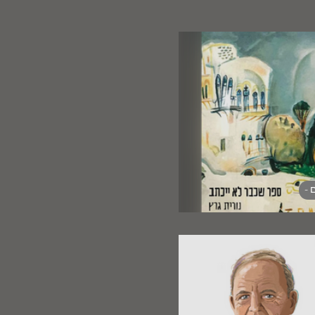
 -
חה וההכחשה