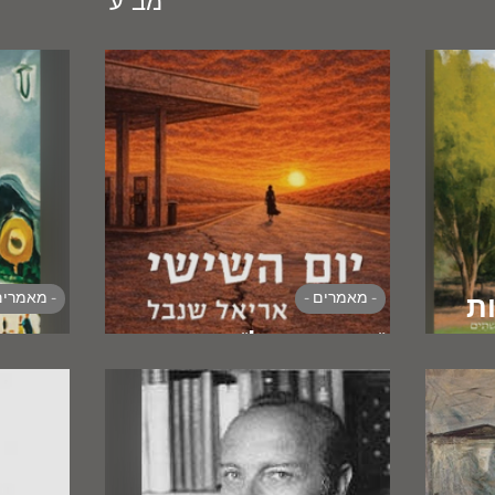
מב"ע
- מאמרים -
- מאמרים
ת
רית
"ניו איזראל"
ההשכ