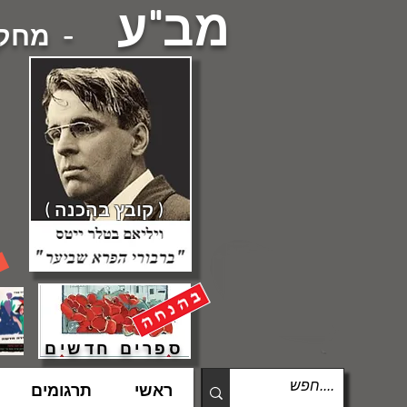
מב"ע
- מחקרי
( קובץ בהכנה )
ספרים חדשים
ראשי
תרגומים