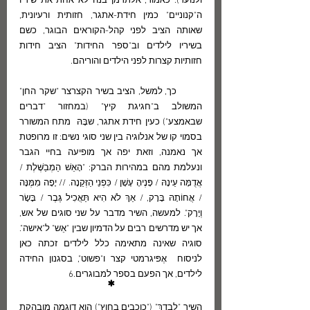
ולנוער). כאמור, אלתרמן בנה לא אחת את שיריו 
ה"קנוניים" כמין חידת-אתגר, חזותית ורעיונית, 
שאותה הציב לפני קהל-הקוראים הבוגר, כשם 
בשיריו לילדים וב"ספר החידות" הציב חידות  
חזותיות קצרות לפני הילדים והוריהם. 
        כך, למשל, הציב בשיר הקצרצר "שקר החן" 
המשולב ב"חגיגת קיץ" (במחזור "דברים 
שבאמצע") כעין חידת אתגר, שבָּהּ  מתח המשורר 
בסמוי קו של אנלוגיה בין שני סוגי נשים: זו מרופטת 
אך נאמנה, וזאת יפה אך מופיעה בחיי הגבר 
ונעלמת מהם במהירות הברק: "הָאֵשׁ הַמְבַשֶּׁלֶת / 
אֲדֻמָּה עֵינָהּ / פָּנֶיהָ עָשָׁן / כִּפְנֵי הַזְּקֵנָה. // יָפָה מִמֶּנָּה 
/ אֲחוֹתָהּ בָּרָק, / אַךְ לֹא הִיא תַּאֲכִיל גֶּבֶר / בָּשָׂר 
וְיָרָק". למעשה, השיר מדבר על שני סוגים של אש, 
אך יש מדרשים רבים על הדמיון שבין "אֵש" ל"אישה". 
סוגיה שאינה מתאימה כלל לילדים זכתה כאן 
לניסוח  אֶפּיגרמטי קצר ו"פשוט", בסגנון החידה 
לילדים, אך הפעם בספר למבוגרים.6
*
השיר "לבדֵךְ" ("כוכבים בחוץ") הוא דוגמה מובהקת 