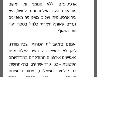
ארכיטיפיים, ללא סממני זמן ומקום 
מובהקים. העיר האלתרמנית, למשל, היא 
עיר ארכיטיפית, ועל כן מאפייניה מאפיינים 
גֶנֶריים, שאותה תיארתי כלהלן בספרי "עוד 
חוזר הניגון": 
"אמנם ב'מקבילית הכוחות' שבין מודרני 
לישן לא יימצאו בה בעיר האלתרמנית 
מאפיינים אוּרבּניים המזדקרים במודרניותם 
הקיצונית – כגון גורדי-שחקים, בתי-חרושת, 
בתי-קולנוע, חשמליות, מטוסים ושדות 
תעופה – כמו בכמה יצירות 
אוּלטרא-מודרניות מן הפוּטוּריזם הרוסי 
והאיטלקי, אך גם אין כאן חזרה 'רֶגרסיבית' 
אל העולם העתיק והנושן שבָּתיו מוארים 
בנר" (כשם  שטען בטעות דן מירון בספרו 
"ארבע פנים" בעת שזיהה את העיר 
ב"כוכבים בחוץ" כעיר מימי-הביניים).
      "אין זו עיר ביניימית" הוספתי בספרי 