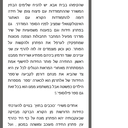
שהקיפוהו בבית אבא. יש להניח שלימים הבחין  
המשורר שההתמודדות עם פיצוח צופן של חידה 
דומה להתמודדות הקורא עם האתגר 
האינטלקטואלי שמציב לפניו הסופר המודרני.  גם 
בפתרון חידות וגם בפענוח משמעויות של שיר 
מודרני מפעיל המחבר תחבולות הצפנה מכוּונות 
שמתפקידן לערפל את הפתרון ולהקשות על 
הפותר. כאן וכאן מוצמדים זה לזה להרף עין שני 
עניינים, שצד הדמיון ביניהם מפתיע ושרירותי ממבט 
ראשון. החתירה של פותר החידות לחישוף אמת 
המסתתרת מאחורי המראות הנגלים לכל עין היא 
צד שהביא את מנחם דורמן לקביעה ש"ספר 
החידות" של אלתרמן הוא לכאורה "ספר  מספרות 
הילדים כפשוטה אבל במשתמע ממנו הוא בכל זאת 
גם ספר פילוסופי".5 
    אחדים משירי "כוכבים בחוץ" בנויים להערכתי 
כחידות הדורשות מן הקורא הברקה מבזיקה 
שבעקבותיה יהא הפתרון מונח על כף היד כהרף 
עין. פתרון החידה מעוכב ומושהה במכוּון , ועל 