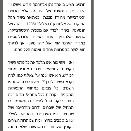
הרציג, הציע ב"אתר נתן אלתרמן" פירוש משלו,11 
שלפיו אין הנמענת של שיר זה אלא מכונית  
"סטודבייקר" מהירה ונוצצת,  כמתואר בשירו הקל 
המוקדם של אלתרמן "רגע לילי" (1935).  זיהויה של 
הנמענת  בשיר "לבדי" עם מכונית ה"סטודבייקר", 
שתיאר אלתרמן באחד משיריו הז'ורנליסטיים 
במדור "רגעים", הוא  אולי זיהוי מעניין, אך לדעתי 
הוא  לוקה בחסרונות אחדים, ואמנה חלק מהם: 
(א) 
   זיהוי כזה אינו מלכד את כל פרטי השיר 
הקצר הזה ומשאיר פרטים אחדים מחוץ 
לפירוש. הוא אינו עונה על שאלות כגון: למה 
נקרא השיר "לבדך"?  מאיזו סיבה ישתתפו 
השמים וכל צבאם במחוות התפעלות 
ממכונית, יוקרתית ככל שתהא? מדוע זוכה 
הסטודבייקר  הנ"ל לתיאור רב-ניגודים, ובו 
תמהיל של שבחים "דרום-מזרחיים" ושל 
שבחים "צפון-מערביים", כמתואר לעיל?  
עיון ב"כוכבים בחוץ" יוכיח שכותרות השירים 
בקובץ טעונות  במשמעות שלא ניתנה 