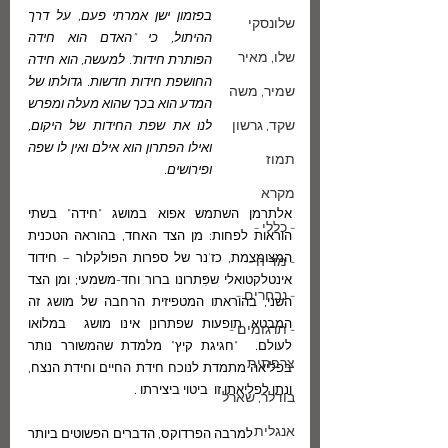
בפזמון ישן אמרתי פעם, על דרך 
שלונסקי
ההיתול, כי "האדם הוא חידה 
שלו, מאיר
הפותרת חידות". למעשה, הוא חידה 
החושפת חידות חדשות. גדולתו של 
שמיר, משה
המדע הוא בכך שהוא מעלה ומפרש 
שקד, גרשון
לנו את שפת החידות של היקום, 
ואילו הפתרון הוא אילם ואין לו שפה 
תמוז
ופירושים. 
מקרא
אלתרמן השתמש אפוא במושג "חידה" בשתי 
- כללי -
הוראות לפחות: מן הצד האחד, בהוראה הטכנית 
המצומצמת, כז'נר של ספרות הפולקלור – חידוד 
- מדיה -
אינטלקטואלי שפִּתרונו ברור וחד-משמעי; ומן הצד 
- נבחרים -
השני, בהוראתו המטפיזית הרחבה של מושג זה 
המבטא תופעות שפתרונן אינו מושג  במלואו 
- תרגומים -
לעולם.  "חגיגת קיץ" מלמדת שהמשורר נותר 
צרפתית
בפליאה מתמדת לנוכח חידת החיים וחידת הנצח, 
ונתן לפליאתו זו  ביטוי ביצירתו . 
בודלר, שארל
אנגלית
            למרבה הפרדוקס, הדברים הפשוטים ביותר 