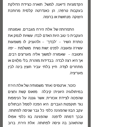
הקדמוניות (דיאנה, למשל, תוארה כציידת הדולקת 
בעקבות טרפּהּ), הן כאנדרטה קלסית מרותכת 
היצוקה  מנחושת או ברונזה.
      התנזרותה של אלת הירח מגברים, ואמונתה 
העקבית כי טוב היות האדם לבדו, עשויות לנמק את 
כותרת השיר – "לבדך" – ולהעניק לו משמעות 
עשירה ומעוּבּה. לפנינו יֵשות נשית  מושלמת – יפה 
וחטובה –  שאמורה למשוך אליה מעריצים רבים, 
אך היא רצה לבדה  בבדידות מזהרת, בלי מלַווים או 
מתחרים לצִדה. חיץ בלתי עביר חוצץ בינה לבין 
מעריציה. 
        כזכור, ארטמיס (אחד משמותיה של אלת הירח 
במיתולוגיה היוונית) קיבלה  מזאוס קשת וחִצים 
שהפכוה לציידת אכזרית, אשר גוננה על הנימפות 
נגד תוקפנות הגברים. היא הפכה לסמל הבתולים 
עקב הבוז שהפגינה כלפי כל גבר שניסה לפתותה, 
ובכך דמתה לדפנה  שהפגינה בוז כלפי אפולו 
שהתאהב בה וניסה לפתותה. אלת הירח, ברוב 