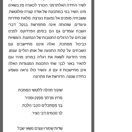
לשיר-החידה האלתרמני, הכורך לכאורה מין בשאינו 
מינו. השיר בנוי במתכונת של אוֹדה קצרה ומלוטשת, 
ששבחיה מופנים אל נמענת נערצת, מלאת סתירות 
וניגודים, שזהותה אינה מתפרשת בנקל. דברי 
השבח עומדים גם הם בסימן הפרדוקס: לפנינו 
שבחים על הרגלים החטובות של הנמענת, העשויות 
כביכול ממתכת, ואלה אינם מתיישבים עם 
השבחים על קלות התנועה של אותן רגליים עצמן.  
מיהי היודעת לשאת את רגליה במרוץ מהיר וגם 
להאיר באור לבן? שתי התכונות המנוגדות האלה 
אינן מתיישבות זו עם זו, והשיר כולו נראה ונשמע 
כחידה שנונה, הדורשת את פתרונה:
שׁוֹקַיִךְ תְּהִלָּה לְלוֹטְשֵׁי הַמַּתֶּכֶת.
מֵרוֹץ גִּזְרָתֵךְ מְפֻנָּק וּמָהִיר.
בָּךְ מִסְתַּכְּלִים כּוֹכְבֵי הַלֶּכֶת,
לָךְ נוֹהֲמִים דֻּבֵּי הַצִּיר.
שָׂדוֹת שֶׁחָוְרוּ וְעֵצִים נוֹשְׂאֵי שֹׁבֶל