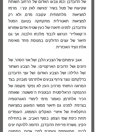
של הדובדבן (כמו צבעו האדום של הרחוב השותת 
שקיעות של פטל בשיר "פגישה לאין קץ")  מרמז 
למציאוּת  מלחמתית, עקובה מדם, ולא רק 
למציאוּת תאטרלית מתקתקה בטעם הפטל 
והדובדבן. לפנינו תיאורו של כעין שטיח אדום שפורשֹ 
ה"קוואלייר" הנרגש לכבוד מלכתו הלבנה, אך גם 
תיאור של עצים הדולקים במנוסת פחד מאימת 
אלת הציד האכזרית. 
     אגב עימותם של הצבע הלבן (של אור הסהר, של 
היונים ושל הדובים הארקטיים), של הצבע השחור 
(של הלילה) ושל הצבע האדום (של עצי הדובדבן 
בדלֵקתם) נוצר צירוף צבעים אלתרמני מובהק. בצד 
המראה החזותי מרהיב-העין לא נפקד מקומה של 
ההנמקה הרֵאליסטית הבוטנית ה"פשוטה", שאותה 
הכיר אלתרמן כאמור מימי לימודי האגרונומיה 
בצרפת. לפנינו גם תיאור ממשי המעוגן במציאוּת 
החקלאית של איזורי האקלים הממוזג, העומדים 
תחת כיפת שמי הצפון: בסוף האביב, או בתחילת 
הקיץ, נושרת פריחת הדובדבן, הדומה ללהקת יונים 
לבנה, מתעופפת והופכת לפרי אדום. התמונה 