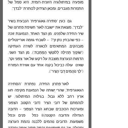
מופעיה במיתולוגיה היוונית-רומית, היא סמל של 
התנזרות מגברים, ומכאן הצידוק לכותרת "לבדך".
	גם  כעין "סתירה גאוגרפית" הנבעית בשיר 
"לבדך", מוצאת את יישובה לאור חשיפת פתרונו של 
שיר-החידה שלפנינו. מן הצד האחד, הנמענת זוכה 
– כפי שהבחין נתן זך7  – לשבחי גוזמה אוריינטליים 
מובהקים, המתאימים לכאורה לשירה העתיקה 
("שׁוֹקַיִךְ תְּהִילָּה לְלוֹטְשֵׁי הַמַּתֶּכֶת"). מן הצד השני, 
הדמות הנערצת מוצבת על רקעו של אור צפוני וקר, 
שאינו  עולה כביכול בקנה אחד עם אווירת המזרח 
("לָךְ נוֹהֲמִים דֻּבֵּי הַצִּיר"). 
     לאור פתרון החידה, נפתרת "הסתירה 
הגאוגרפית", שהרי יֵשותה של הנמענת מקיפה חוג 
ארץ רחב ללא גבול. בגילויה המיתולוגי, יש 
לנהמתם של דובי הציר (דובי הקוטב הצפוני 
ומערכות הכוכבים שבחוג הציר הצפוני – הדוּבּה 
הגדולה והדוּבּה הקטנה)8 כפל  פנים וכפל 
משמעות. הדובים נוהמים ללבנה נהמת הערצה 