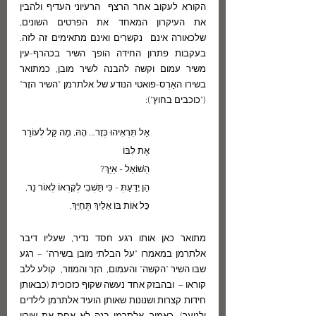
הקורא לעקוב אחר הרצף  הרעיוני העדיף ולהבין 
את העיקרון המאחד את הפרטים השונים, 
שלכאורה אינם  נקשרים ואינם מתאימים זה לזה. 
בעקבות פתרון החידה הופך השיר בכהרף-עין 
משיר עמום וקשה להבנה לשיר מובן, כמתואר 
בשירו האַרְס-פואטי הנודע של אלתרמן "השיר הזָר" 
("כוכבים בחוץ"): 
אַל תִּרְאִיהוּ כְּזָר… הָהּ, מַה קַּל לְעוֹרֵר
אֶת לִבּוֹ
הַשׁוֹאֵל - אַיֵּךְ?
הֵן יָדַעַתְּ - כִּי תֵּשְׁבִי לְקָרְאוֹ לְאוֹר נֵר,
כָּל אוֹת בּוֹ אֵלַיִךְ תְּחַיֵּךְ.
מתואר כאן אותו רגע חסד נדיר, שעליו דיבר 
אלתרמן במאמרו "על הבלתי מובן בשירה" – רגע 
שבּו השיר "הקשה" והעמום,  הזָר והמוזר,  קולע ללב 
קוראו –  ובהבזק אחד נעשה שקוף כזכוכית (כבאותן 
חידות קצרות ושנונות שאותן הועיד אלתרמן לילדים 