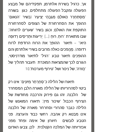
אך, כרגיל בשירת אלתרמן, תפקידיהם של מבַצע 
הפעולה ומקבל הפעולה מתחלפים, כגון  בשורה 
"מִסְתַּחְרֵר הָאוּלָם מִגָּבְהֵי יְצִיעָיו" (בשיר "הנאום" 
ההופך את הסחרחורת של הצופים לסחרחורת 
התוקפת את האוּלם; וכגון בשיר "שערים לרווחה", 
שבּוֹ מתוארת "רוּחַ, רוּחַ [...]  יְרִיעוֹת וּתְרִיסִים רְדוּפָה 
הִיא!" – תיאור  ההופך את הרוח הרודפת לרוח 
רדופה). מַהֲפכים כאלה מרובים בשירי אלתרמן והם 
ההופכים תיאור טבע "רגיל" לתיאור מודרניסטי, 
הגורם לכך שהמציאוּת המוּכּרת  תעבור תהליך של 
"הֲזרה", של ניכּוּר ושל "טירוף מערכות".10
            תיאורו של הלילה כ"סְחַרְחַר מִיּוֹנִים" אינו רק 
ביטוי לסהרוריותו של הלילה מאורהּ הלבן המסחרר 
של  הלבנה. זהו גם פירוק והרכבה מחודשת של 
הצירוף הכבול "שיכור מיין". תיאורו המואנש של 
הלילה כגבר סהרורי וסחרחר מאורהּ של הלבנה 
אינו מבטא רק אהבה, רחשי כבוד והערצה. פני 
הטבע לובשים  חיוורון של אימה ופחד מפני 
אכזריותה של המלכה הקטלנית.  לכן, צבעו האדום 