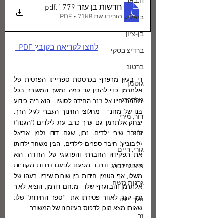
ח.באר
חדשות בן עזר 1779
.pdf
הורידו את PDF • 71KB
ביאליק
בן-ציון
לחצו לקריאה בקובץ PDF  
ברדיצ'בסקי
ברטוב
די בעיוּן מרפרף בכרטסת ספרייתו הפרטית של  
גוטמן
אלתרמן כדי להבין עד כמה נמשך המשורר בכל 
גולדברג
תחנות חייו אל ז'נר החידה לסוגיו.  הוא היה כידוע 
בְּנו של מחנך,  מחלוצי החינוך העברי לגיל הרך.  
דור, מירי
יצחק אלתרמן גם ערך כתב-עת לילדים ("הגנה") 
יל"ג
וחיבר שירי ילדים. נתן, שגם דודו זלמן אריאל 
(ליבוביץ) חיבר ספרים לילדים,  הבין משחר ילדותו 
גורי, חיים
את תפקידהּ החברתי והפדגוגי של החידה. הוא 
אסף חידות, וחיבר מפעם לפעם חידות מקוריות 
א"צ גרינברג
משלו, אף הטמין חידות בין שורות שיריו. רעהו של 
גרנות משה
אלתרמן והביוגרף שלו,  מנחם דורמן, הוציא לאור 
זמן קצר לאחר פטירתו את  "ספר החידות" שלו, 
וולך, יונה
שאותו מצא מוכן לדפוס בעיזבונו של המשורר.
זך