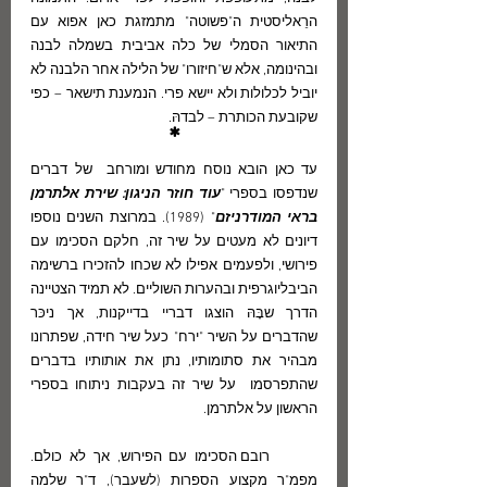
הרֵאליסטית ה"פשוטה" מתמזגת כאן אפוא עם 
התיאור הסמלי של כלה אביבית בשמלה לבנה 
ובהינומה, אלא ש"חיזורו" של הלילה אחר הלבנה לא 
יוביל לכלולות ולא יישא פרי. הנמענת תישאר – כפי 
שקובעת הכותרת – לבדהּ. 
*
עד כאן הובא נוסח מחודש ומורחב  של דברים 
שנדפסו בספרי "
עוד חוזר הניגון: שירת אלתרמן 
בראי המודרניזם
" (1989). במרוצת השנים נוספו 
דיונים לא מעטים על שיר זה, חלקם הסכימו עם 
פירושי, ולפעמים אפילו לא שכחו להזכירו ברשימה 
הביבליוגרפית ובהערות השוליים. לא תמיד הצטיינה 
הדרך שבָּהּ הוצגו דבריי בדייקנות, אך ניכּר 
שהדברים על השיר "ירח" כעל שיר חידה, שפתרונו 
מבהיר את סתומותיו, נתן את אותותיו בדברים 
שהתפרסמו  על שיר זה בעקבות ניתוחו בספרי 
הראשון על אלתרמן.
	רובם הסכימו עם הפירוש, אך לא כולם.  
מפמ"ר מקצוע הספרות (לשעבר), ד"ר שלמה 