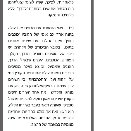
כלאחר יד. לפיכך, קשה לשער שאלתרמן 
היה מכתיר את שירו בכותרת "לבדך"  ללא 
כל סיבה והנמקה.
(ב) 
   זיהוי הנמענת עם מכונית אינו עולה 
בקנה אחד עם אופיו של הקובץ "כוכבים 
בחוץ" ואינו מתלכד עם שירים אחרים 
בתוכו.  בקובץ הביכורים של אלתרמן יש 
ריבוי של מוטיבים חוזרים: הדרך, ההֵלך, 
הפונדק, הכוכבים, העצים שבשולי הדרך, 
העננים שממעל, וכיוצא באלה מוטיבים 
היוצרים תמונת עולם אחדותית. הקובץ בנוי 
על  זיקות ועל  "התכתבויות" בין השירים 
לבין עצמם. הרעיון שאלתרמן שינה כאן את 
מנהגו, והקדיש   את אחד השירים היפים 
בקובץ שיריו הראשון דווקא למכונית ממודל 
ספציפי, שאותה תיאר בעבר בשירתו הקלה, 
הוא רעיון נאה אך בולט בחריגותו (וחריגה 
קיצונית זו מן הנורמה האלתרמנית אינה 
מנומקת במאמרו של הרציג).