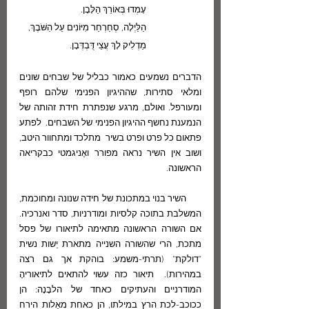
עָמְדוּ בְּאוֹרֵךְ הַלָּבָן.
הַלַּיְלָה, סְחַרְחַר מִיּוֹנִים עַל הַשֹּׁבֶךְ,
מַדְלִיק לָךְ עֲצֵי דֻּבְדְּבָן.
הדברים נשמעים כאמור כבליל של שבחים שונים 
ומלאי סתירות, שההיגיון הפנימי שלהם רופף 
ומעורפל. ואולם, מרגע שנפתרת חידת זהותה של 
הנמענת נחשף ההיגיון הפנימי של השבחים.  לפתע 
פתאום כל פרט ופרט בשיר  מתלכד ומתחוור היטב, 
ושוב אין השיר נראה מפורר ואֶניגמטי כבקריאה 
הראשונה.
      השיר בנוי במתכונת של חידה שנונה ומחוכמת, 
המשלבת בתוכה קלסיות ומודרניות, סדר ואנרכיה. 
אם השורה הראשונה מתאימה לתיאורו של פסל 
מתכת, הרי שהשורה השנייה מתארת יֵשות נשית 
"דולקת" (תרתי-משמע: בוהקת אך גם רצה 
במהירות).  תיאור כזה עשוי להתאים לתיאוריהָ 
המודרניים והעתיקים כאחד של הלבָנָה: הן 
ככוכב-לכת הרץ במילתו, הן כאחת מאֵלות הירח 