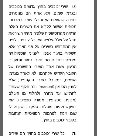
(ג) 
  שירי "כוכבים בחוץ" גדושים בכוכבים 
ובגרמי שמים, ולא אחת הם מנוסחים 
כחידה שהעולם האַסטרלי עומד במרכזה.   
תכופות אפשר לקרוא את השירים האלה 
קריאה מַקרוסקופית שלפיה מקיף השיר את 
תבל על שלל גילוייה ועל כל עידניה, ולפיה 
אין המתרחש בשירים על פני הארץ אלא 
תשקיף בזעיר אנפין לענייני קוסמולוגיה 
נצחיים ורחבים מִני חקר. נחזור ונטען כי 
הרעיון שאת אחד משיריו החשובים של 
הקובץ הקדיש אלתרמן  לא לאחד מגרמי 
השמים, כמקובל בשיריו ה"קנוניים", אלא 
לעניין מסומנן (marked)  ובר-חלוף  שעתיד 
להתיישן עד מהרה ולחלוף מן העולם 
(מכונית ספציפית ממודל ספציפי), הוא 
רעיון שתקפותו מוטלת בספק רב, שכן אין לו 
שום זיקה לנורמות הפואטיות הנהוגות 
בקובץ "כוכבים בחוץ". 
(ד)
    כל שירי "כוכבים בחוץ" הם שירים 