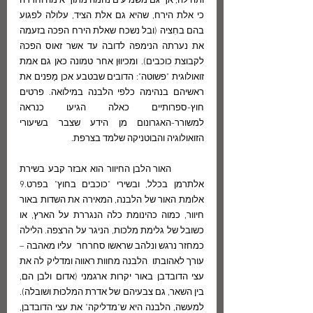
ותהילה, אך גם משמיעים נהמה מתוך אימה וחרדה 
כי אלת הירח, שהיא גם אלת הציד, עלולה לפגוע 
בהם בחִציה (ובל נשכח שאלת הירח הפכה בזעמה 
את נערתה הנימפה לדובה עד אשר זאוס הפכהּ 
לקבוצת כוכבים). ומכיווּן אחר טמונה כאן גם אמת 
זואולוגית "פשוטה": הדובים שבטבע אכן מַפנים את 
ראשיהם בנהימה כלפי הלבנה במילואה. פרטים 
חוץ-ספרותיים כאלה הגיעו כנראה 
למשורר-האגרונום מן הידע שצבר בשיעורי 
הזואולוגיה והבוטניקה שלמד בצרפת.
          האור הלבן החיוור הוא אבזר קבע בשירת 
אלתרמן בכלל, ובשירי "כוכבים בחוץ" בפרט.9  
אלומת האור של הלבנה, המאירה את השדות באור 
חיוור, כמוה כהינומת כלה הנגררת על הארץ, או 
כשובל של גלימת מלכות, הניגר על הרצפה. הלילה 
כמחזר נרגש ונלהב שראשו סחרחר  עליו מאהבה – 
עורך לאהובתו  הלבנה מחוות ראווה ומדליק לה את 
עצי הדובדבן באור יקרות ארגמני (אדום ולבן הם, 
בין השאר, גם צבעיהם של אדרת המלכוּת ושובלה). 
למעשה, הלבנה היא ש"מדליקה" את עצי הדובדבן, 