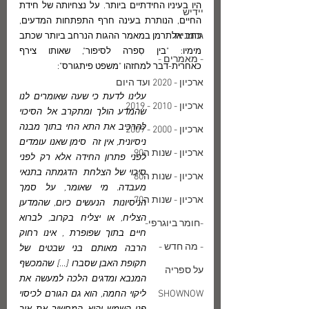
היו בעיניו החידתיים ביותר. על נצחיותה של חידת 
יידיש
החיים, הנותרת בעינה חרף התפתחות המדעים, 
גרמנית
כתב אלתרמן במאמר ההגות הנרחב ביותר שכתב 
מימיו: "בין סִפרה לסיפור", שאותו צירף 
- מאמרים -
כאחרית-דבר למחזהו "משפט פיתגורס":
ארכיון - 2020 ועד היום
עלינו לדעת כי שעה שאומרים לנו 
ארכיון - 2010 - 2019
שהמדע הולך ומתקרב אל הסיכוי 
להרכיב את התא החי בתוך מבנה 
ארכיון - 2000 - 2009
ניסיונית, אין זה  סימן שאנו עומדים 
ארכיון - שנות ה90
לפני פתרון החידה אלא רק לפני 
סיכוי של הצלחת  הדגמתה בתנאי 
ארכיון - שנות ה80
מעבדה. מי שאומר, על סמך 
ארכיון - שנות ה70
הניסיונות  הנעשים כיום, שהמדען 
הצליח, או יצליח בקרוב, לברוא 
-חומר ביוגרפי-
חיים בתוך שפופרת , אינו רחוק 
- מה חדש -
הרבה מאותם בני שבטים של 
תקופת האבן שסברו [...] שהמכשף 
על ספריה
המנבא ומדגים הלכה למעשה את 
SHOWNOW
ליקוי החמה, הוא גם הגורם לכיסוי 