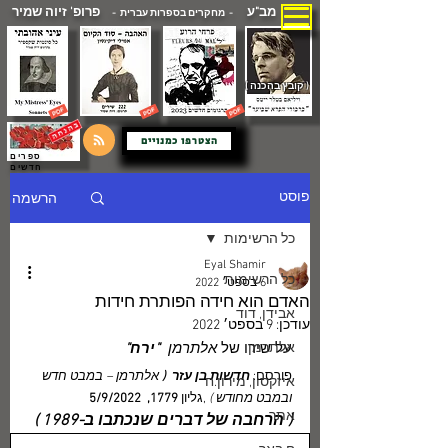
מב"ע
פרופ' זיוה שמיר
- מחקרים בספרות עברית -
( קובץ בהכנה )
הצטרפו כמנויים
ספרים
חדשים
הרשמה
פוסט
כל הרשימות
Eyal Shamir
כל הרשימות
6 בספט׳ 2022
האדם הוא חידה הפותרת חידות
אבידן, דוד
עודכן:
9 בספט׳ 2022
אלתרמן
על שירו של
 אלתרמן 
 "ירח"
פורסם: 
חדשות בן עזר  ( 
אלתרמן – במבט חדש 
איזקסון, מירון.ח
ובמבט מחודש ) 
,גליון 
1779,  5/9/2022
אתר
( הרחבה של דברים שנכתבו ב-1989 )