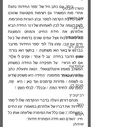
          ביחד  עם כתב-היד של "ספר החידות" נתגלו 
טשרניחובסקי
אחרי מות המשורר גם רשימות מקוטעות שהוכנו 
א.ב.יהושע
לשם כתיבת הקדמה לספר, ובהן הערות מחכימות.  
לשם דוגמה על לבין-לאומיותו של ז'נר החידה הביא 
לוז, צבי
אלתרמן את חידת החייט והמחט (המוצגת 
מולודובסקי
בגרסאות רבות אצל עמים שונים בדמותו של בעל 
חיים עם זנב). ומהו צל? לפי "ספר החידות" מדובר 
סומק, רוני
בברנש ש"בָּאוֹר הוּא מִשְׁתַּטֵּחַ, / בַּחֹשֶׁךְ הוּא בּוֹרֵחַ". 
עגנון
ומיהו הדובר בחידה: "גָּב לִי אֶחָד / וּפָנִים לִי אֶלֶף", 
אם לא הראי?  על תפקידה של החידה כמשחק  
עמוס עוז
המשלב מאמץ אינטלקטואלי,  הנאה ותועלת, כתב 
אלתרמן באחד מפזמוניו: "הַחִידָה הִיא מִשְׂחָק שֶׁיָּדְעוּ 
עמיחי, יהודה
בּוֹ לִשְׂמֹחַ / מִדּוֹרוֹת קַדְמוֹנִים וְעַד כָּאן / הִיא  יָפָה, 
פגיס, דן
כַּמְּפֻרְסָם, לְחִדּוּד הַמֹּחַ, / וּבִכְלָל / לְבִלּוּי הַזְּמָן".1  
רביקוביץ
     מנחם דורמן העלה בדברי ההקדמה שלו ל"ספר 
רחל
החידות" את דבריו של אלתרמן במאמרו "עץ החיים 
במשתלה",2 שבּוֹ כָּלל את המימרה שליוותה אותו כל 
רטוש
חייו: "האדם הוא חידה הפותרת חידות":
שופמן