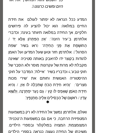
פני השמש והוא המחשיך את אור 
היום ומשיבו כרצונו.3
המדע ככל הנראה לא יפתור לעולם  את חידת 
החיים במלואה: הוא יכול להציע לה פירושים 
חלקיים, אך החידה במלואה תיוותר בעינה', וכדברי 
אלתרמן ב"עיר היונה": "אֵין הַפִּתְרוֹן אֶלָּא יַד / 
הַחוֹשֶׂפֶת אֶת פְּנֵי הַחִידָה" (ראו בשיר "שפת 
הסרגל"). אלתרמן חזר וטען שעל המדען ועל האמן 
להודות בקוצר ידו להיאבק באותה סטיכיה "שאינה 
מקבלת לא מרות של עקרונות מוסר ולא הסבר של 
חוקי טבע",4 וכדבריו בשיר  "איילת", המדבר על חוקי 
ההיסטוריה האנושית וחותם את "שירי מכות 
מצרים":  "וְהִיא חִידַת הַכֹּחַ שֶׁתִּכְלָה לוֹ אַיִן, / וְהִיא 
חִידַת הָאֹמֶן שֶׁאָפֵס לוֹ קֵץ / גַּם נַעַר יִפְתְּרֶנָה, וְלַשָּׁוְא 
עֲדַיִן / רֹאשָׁם שֶׁל הַכְּסִילִים אֵלֶיהָ מִתְנַפֵּץ".
*
ואולם, אלתרמן נמשך אל החידה לא רק במשמעות 
המטפיזית הרחבה, כי אם גם במשמעות ה"טכנית" 
המצומצמת, המצויה בפולקלור ובספרי הילדים. 
משיכתו של החידה נעוצה כנראה בספרי הילדים 