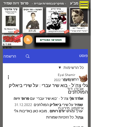
מב"ע
פרופ' זיוה שמיר
- מחקרים בספרות עברית -
( קובץ בהכנה )
הצטרפו כמנויים
ספרים
חדשים
הרשמה
פוסט
כל הרשימות
Eyal Shamir
כל הרשימות
31 בדצמ׳ 2022
גלי צה"ל - בוא שיר עברי : על שירי ביאליק
אבידן, דוד
המולחנים
אלתרמן
שודר: גלי צה"ל - "
בוא שיר עברי
" עם 
פרופ' זיוה 
שמיר
 על שירי 
ביאליק 
המולחנים  31.12.2022
איזקסון, מירון.ח
עורך ומגיש
 יורם רותם
 , מובא כאן באדיבות גלי 
צה"ל, כל הזכויות שמורות
אתר