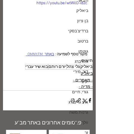
ח.באר
https://youtu.be/wtWilO-id2c
ביאליק
בן-ציון
ברדיצ'בסקי
ברטוב
גוטמן
מקור נוסף לשמיעה : 
באתר  OMNY.FM  
תיוגים:
גולדברג
ביאליק
גלי צהל
יורם רותם
בוא שיר עברי
דור, מירי
ביאליק
- מאמרים -
יל"ג
- מדיה -
גורי, חיים
א"צ גרינברג
גרנות משה
פרסומים אחרונים באתר מב"ע
וולך, יונה
זך