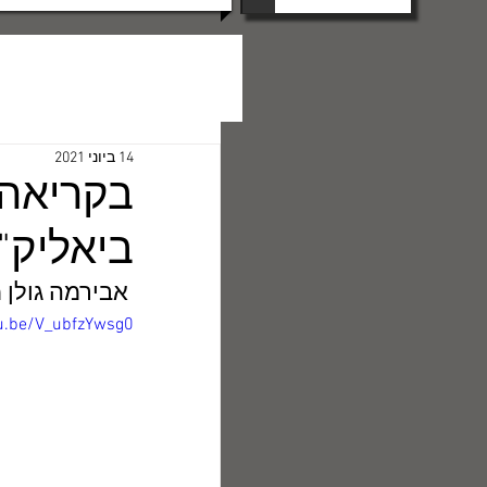
14 ביוני 2021
בקריאה 
ביאליק"
 אבירמה גולן משוחחת עם פרופ' זיוה שמיר על ספרה "לנתיבה הנעלם" 
tu.be/V_ubfzYwsg0