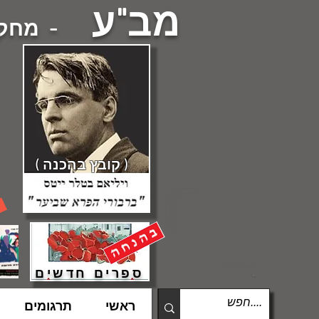
מב"ע
- מחקרי
( קובץ בהכנה )
ספרים חדשים
מחוץ
לגלריה
ראשי
תרגומים