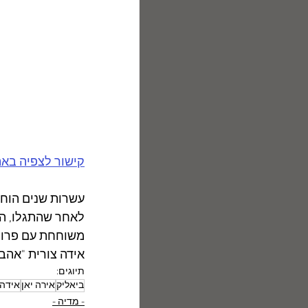
קישור לצפיה באתר TUBE
עשרות שנים הוחב
לאחר שהתגלו, הא
משוחחת עם פרופ'
אידה צורית "אהבת
תיוגים:
ביאליק
אירה יאן
אידה 
- מדיה -