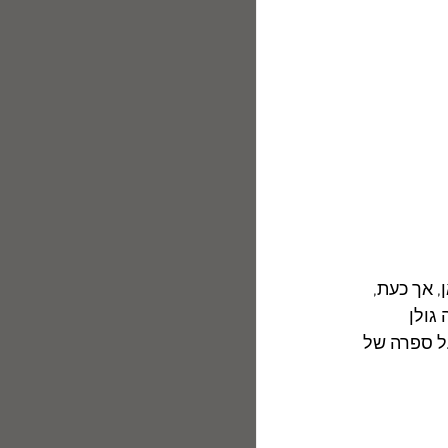
 אך כעת, 
גולן 
ל ספרה של 