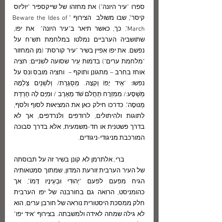
ספרו "עיר היונה") את מחזהו של שייקספיר "יוליוס 
קיסר", שבו משולב  הצירוף "Beware the Ides of 
March". כך, כאשר תיאר ב"עיר היונה"  את יפו, 
שתושביה הערביים נמלטו במלחמת תש"ח על 
נפשם. את יפו אִפיין בשיר "עיר קורסת" (מן המחזור 
"מלחמת ערים") בדמות עִִיר שסועה לשניים: חציה 
אוחז בחרב – מתגונן ותוקף –  וחציה מובס ונס על 
נפשו: "אֵיד יָפוֹ וְקִצָהּ. מְסֻגֶּרֶת/ וְלִשְׁנַיִם צַלְמָהּ 
מְשֻׁסָּע:/ מִמִּזְרָח תַּחֲלֹם שֹׁד מֵאֶרֶב / וּמִיָּם לָהּ חֶרְדַּת 
מְנוּסָה". כדרכו חילק כאן את המציאוּת לסוף ולסף, 
לתוגות ולהיתולים, לרודפים ולנרדפים, אך לא 
בדרך פשטנית או חד-משמעית, אלא בדרך סבוכה 
המורכבת מניגודי-ניגודים. 
	ברי, אלתרמן לא קונן בשיר זה על תבוסתה 
של העיר הערבית זורעת המדון, שמתוך סמטאותיה 
הגיח מפעם לפעם "יְהוּדִי וּבְעֵינָיו דָּמוֹ", אך 
כהומניסט, הרואה גם בחורבנה של יפו הערבית 
חלק ממסכת היסטורית נוראה של חורבן ערים, הוא 
לא גילה שמחה לאידה ולמשבתה. בצירוף "איד יפו" 