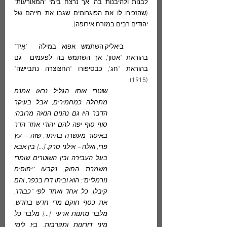
לבנות ולהיבנות בה, אך נרצח בימי "המאורעות" 
(שהזכירו לו את הפוגרומים שגבו את חייהם של 
יהודים רבים במזרח אירופה).
	ביאליק השתמש אפוא במילה  "אֵיד" 
בהוראת "אסון", אך השתמש בה לפעמים  גם 
בהוראת "חג", כבסיפורו "החצוצרה נתביישה" 
(1915):
שוטרי אותו הגליל נראו אמנם 
מתחלה כמחמירים, אבל בעיקר 
הדבר היו גם נהנים הנאה מרובה; 
סוף סוף יפה להם יהודי אחד הדר 
באיסור מעשרה בהיתר, שזה – עץ 
פרי, ואלה – אילני סרק. [...] בין אבא 
בעל העבירה ובין השוטרים שומרי 
משמרת החוק, נקבעו "יחוסים 
נורמליים": הוא וביתו דרו בכפר, והם 
קיבלו, כל אחד ואחד לפי "כבודו", 
את כסף חוקם מדי חדש בחדש, 
מלבד מתנות ארעי  [...] מלבד כל 
מיני דורונות ותקרבות, בין לימי 