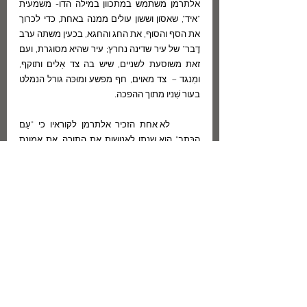
אלתרמן משתמש במתכוון במילה הדו- משמעית 
"איד", שאסון וששון עולים ממנה באחת, כדי לכרוך 
את הסף והסוף, את החג והחגא, בכעין משתה ערב 
דֶּבר" של עיר שדינה נחרץ; עיר שהיא מסוגרת, ועם 
זאת משוסעת לשניים, שיש בה צד אַלים ותוקף, 
ומִנגד –  צד מאוים, חף מפשע ומוּכּה גורל הנמלט 
בעור שִׁניו מתוך ההפכה.
	לא אחת הזכיר אלתרמן לקוראיו כי "עַם 
הַכְּתָב" הוא שנתן לאנושות את התורה, את אמונת 
הייחוד ואת עקרונות המוסר המופשטים. על חובהּ 
של האנושות לעם זה כתב אלתרמן ב"שיר צלמי 
פנים" (משירי "עיר היונה") את השורות הבאות:
כָּתְבוּ עָלָיו שִׂטְנָה לְהַחְרִימוֹ
אַךְ בִּכְתָבָם נִשְׁקַף כְּתָבוֹ רָבוּעַ.
יְמֵי מוֹעֲדֵיהֶם הָיוּ אֵידָיו,
אַךְ נִתְקְנוּ בְּצֶלֶם מוֹעֲדָיו. 
עֵת כִּי הָיוּ הֲמוֹנֵיהֶם עוֹלִים,
לְקוֹל פַּעֲמוֹנָם, מֵעִיר וָיַעַר[…]