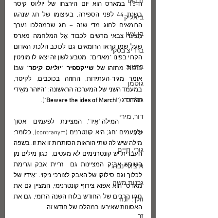
ח.באר
ה-15 במארס הוא יום הירצחו של יוליוס קיסר 
בשנת 44 לפני הספירה, בעיצומו של חג שנהגו 
ביאליק
הרומאים לחוג מדי שנה – חג שבמהלכו נערך  
בן-ציון
מִצעד צבאי מרשים לכבוד אֵל המלחמה מארס  
שעל שמו קראו הרומאים גם לכוכב הלכת האדום 
ברדיצ'בסקי
הקרוי בפינו "מאדים".  מטבע לשון זה יצאו לו מוניטין 
ברטוב
בזכות מחזהו של 
שייקספיר
 "
יוליוס קיסר
" שבּוֹ 
אומר מגיד-העתידות, החוזה בכוכבים, לקיסר, 
גוטמן
במעמד השני של המערכה הראשונה: "היזהר מאֵידי 
גולדברג
מארס"  ("
!Beware the ides of March
").
דור, מירי
	המילה "אֵיד", המציינת לפעמים 'אסון'  
ולפעמים 'חג', היא קונטרנים (contranym), כלומר: 
יל"ג
מילה שיש לה שתי הוראות הסותרות זו את זו. בשפה 
גורי, חיים
העברית יש קונטרנימים לא מעטים,  כגון מילים מן 
השורש אב"ק המציינות גם  זריית אבק וגרימת 
א"צ גרינברג
לכלוך וגם סילוקו של האבק לצורכי ניקוי. "אֵידיו של 
גרנות משה
מארס" הוא אפוא צירוף קונטרנימי, המציין גם את 
חגיו הרבים של החודש בלוח השנה הרומי, גם את 
וולך, יונה
האסונות שאירעו במהלכו של חודש זה. 
זך