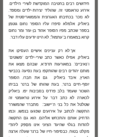
חידושים רבים בחטיבה המוקדשת לשירי הילדים. 
אירוע טראומטי זה, שהוליד יצירות-ילדים ומספד, 
לא נזכר בכתיבתו האגרונית והממואריסטית של 
ביאליק. אלמלא סיפרו עליו הסופר נחום גוטמן 
בספר שכתב מפיו הסופר אהוד בן-עזר ומר נחום 
קרוא במאמרו ב"עתמול", לא היינו יודעים עליו דבר.  
	אך לא רק עניינים אישיים העסיקו את 
ביאליק, אפילו כאשר כתב שירי-ילדים "פשוטים" 
ו"נאיביים". במאורעות תרפ"א, שבהם מצאו את 
מותם יהודים רבים שהותקפו בעת נסיעה בכבישי 
הארץ, איבד ביאליק  גם את חברו, הסופר 
יוסף-חיים ברנר, בעת שהותו של ברנר בביתו 
השכור שעמד בלב פרדס בסביבות יפו. ביאליק  
לכאורה לא כתב דבר על אירוע טראומטי זה 
שטלטל את כל בני ה"יישוב".  מתברר שהמשורר 
התקשה לכתוב על אירועים שפגעו בנפשו, וכמו 
הדחיק אותם והתכחש אליהם. הוא גם התקשה 
להודות בגלוי שהיעד הציוני אינו מסַפּק ליהודִי 
מקלט בטוח, כבסיפור-חייו של ברנר שעלה ארצה 