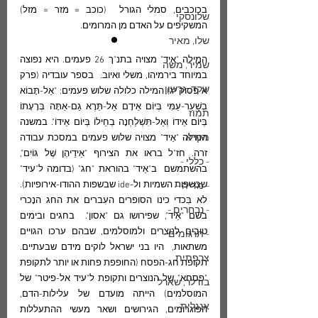
בכוכבים, סמלי הגורל  (כוכב = מזר = מזל)  
שלונסקי
המשקיפים על האדם מן המרומים. 
•
שלו, מאיר
המילה "אֵיד" מצויה בתנ"ך 26 פעמים. היא נפוצה 
שמיר, משה
במיוחד בירמיהו, משלי ואיוב.  בספר עובדיה (פרק 
שקד, גרשון
א פסוק יג) המילה כלולה שלוש פעמים: "אַל-תָּבוֹא 
בְשַׁעַר-עַמִּי בְּיוֹם אֵידָם אַל-תֵּרֶא גַם-אַתָּה בְּרָעָתוֹ 
תמוז
בְּיוֹם אֵידוֹ וְאַל-תִּשְׁלַחְנָה בְחֵילוֹ בְּיוֹם אֵידוֹ". במשנה  
מקרא
המילה "אֵיד" מצויה שלוש פעמים במסכת עבודה 
זרה. חז"ל בראו את הצירוף "אֵידֵיהֶן שֶׁל גּוֹיִם", 
- כללי -
בהשתמשם  ב"אֵיד" בהוראת "חג" (בדומה ל"עיד" 
שבשפות השמיות ול-ide שבשפות ההודו-אירופיות). 
- מדיה -
לא בִּכדי כינו הסופרים העִברים את החג הנָכרי 
- נבחרים -
בשם "אֵיד", שפירושו גם "אסון".  בחגים ובימים 
טובים לנוצרים ולמוסלמים, שבהם ערכו הגויים 
- תרגומים -
משתאות,  היו בני ישראל לוקים מידם שבעתיים. 
צרפתית
תקופת חג-הפסח (החופפת פחות או יותר לתקופת 
"פסחא" של הנוצרים ותקופת ל"עיד אל-פיטר" של 
בודלר, שארל
המוסלמים) הייתה מועדם של עלילות-הדם, 
אנגלית
הפוגרומים, הגירושים ושאר מעשי ההתעללות 