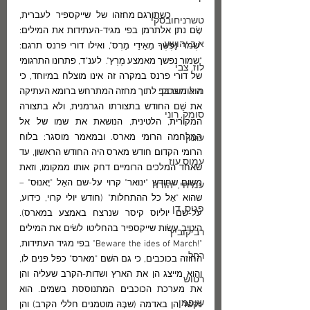
	כשתורגם מחזהו של שייקספיר לעברית, 
טשרניחובסקי
שָׂם נתן אלתרמן בפי מגיד-העתידות את המילים: 
א.ב.יהושע
"שְׁמֹר נַפְשְׁךָ מֵאֵידֵי מַרְס", ואילו דורי פרנס תרגם: 
"שמור נפשך מאמצע מֶרְץ".  לענ"ד, פתרונו התרגומי 
לוז, צבי
של דורי פרנס במקרה זה אינו מוצלח במיוחד, כי 
מולודובסקי
הוא משרבב לתוך מחזה המתרחש ברומא העתיקה 
את שֵׁם החודש בתצורתו הגרמנית, ולא בתצורה 
סומק, רוני
המקורית, הלטינית, הנושאת את שמו של אל 
המלחמה הרומי מארס. ובמאמר מוסגר: בלוח 
עגנון
הרומי הקדום חודש מארס היה החודש הראשון, עד 
עמוס עוז
שאחד המלכים הרומיים דחק אותו ממקומו, וזאת 
משום שחודש "ינואר" קרוי על-שם האֵל "יָאנוּס" –
עמיחי, יהודה
שהוא "אֵל כל ההתחלות" (חודש יולי קרוי, כידוע, 
פגיס, דן
על-שם יוליוס קיסר שנרצח באמצע במארס). 
היטִיב עשׂות שייקספיר בהחליטו לשׂים את המילים 
רביקוביץ
"!Beware the ides of March" בפי מגיד העתידות, 
רחל
החוזה בכוכבים, כי גם השׁם "מארס" כפל פנים לו, 
והוא מייצג הן את הארץ ושדות-הקרב שעליה והן 
רטוש
את מערכת הכוכבים המתנוססת בשמים. הוא 
שופמן
נקשר הן באדמה (שבָּהּ מוטמנים חללי הקרב) והן 