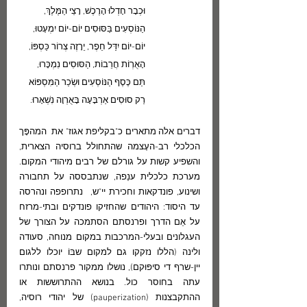
וּכְבָר חָדְלוּ הָרֶכֶשׁ, רָצֵי הַמֶּלֶךְ,
הַנּוֹסְעִים בַּסּוּסִים יוֹם-יוֹם יִמְעָטוּ,
יוֹם-יוֹם יִדַּל חֵפֶר, יֵרָזֶה צְרוֹר כַּסְפּוֹ,
הָאֻרְוֹת חֲרֵבוֹת, הַסּוּסִים נִמְכָּרוּ,
תַּם כֶּסֶף הַנּוֹסְעִים וּשְׂכַר הַמִּסְפּוֹא
רַק סוּסִים אַרְבָּעָה בָּאֻרְוָה נִשְׁאָרוּ.
דברים אלה מתארים כ"בקליפת אגוז" את  המהפָּך 
הכלכלי רב-העָצמה שהתחולל ברוסיה הצארית, 
והשפיע קשות על גורלם של רבים מיהודי המקום. 
מערכת כלכלית ענֵפה, שנתבססה על תחבורה 
ושינוע, פונדקאות וחכירת יי"ש,  נתרופפה ונהרסה 
עד היסוד: היהודים שהחזיקו פונדקים ובתי-מרזח 
על אֵם הדרך ופרנסתם הסתמכה על הצורך של 
העגלונים ובעלי-המרכבות במקום מנוחה, סעודה 
ולינה (הללו נזקקו גם למקום שבּוֹ יוכלו ללגום 
יין-שרף די סיפּוּקם), נושלו ממקור פרנסתם ונותרו 
עתה בחוסר כול. בנושא ההתרוששות או 
ההתקבצנות (pauperization) של יהודי רוסיה, 