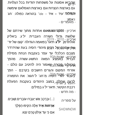
שהביאו אסונות על משפחות יהודיות בכל הגָּלויות.  
יידיש
גם בארצות הנצרות וגם בארצות האִסלאם שימשה 
גרמנית
המילה "עיד = איד – ide" בהוראה כפולה: 'חג' 
ו'אסון'.  
- מאמרים -
ארכיון - 2020 ועד היום
	נסקור דוגמאות אחדות מתוך שירתם של 
שלושת גדולי השירה העברית: יל"ג, ביאליק 
ארכיון - 2010 - 2019
ואלתרמן.  
יל"ג 
תיאר בפואמה הגדולה "קוצו של יוד" 
את אסונם של רבים מיהודי רוסיה בעת שהידרדר 
ארכיון - 2000 - 2009
מצבם הכלכלי עד עפר בעקבות הנחת מסילת 
ארכיון - שנות ה90
הברזל באמצע המאה התשע-עשרה. מהפך 
טכנולוגי מבורך, שאמור היה להיטיב עם כולם – 
ארכיון - שנות ה80
אזרחי המקום והגֵּרים היושבים בקרבם – הפך 
ארכיון - שנות ה70
בעבור יהודי רוסיה מ"חג" ל"חגא". את התמורה 
לרעה שחלה במצב היהודים בעקבות הפעלת 
-חומר ביוגרפי-
רכבת הקיטור, תיאר יל"ג במילים:
- מה חדש -
[...] וּבְרֶכֶב אֵשׁ יַעַבְרוּ עוֹבְרִים וְשָׁבִים.
על ספריה
אָרְחוֹת אֵיד
 אֵלֶּה הִקִּיפוּ הַפֶּלֶךְ
SHOWNOW
אִם כִּי עַד אַיָּלוֹן טֶרֶם יִנָּטוּ;