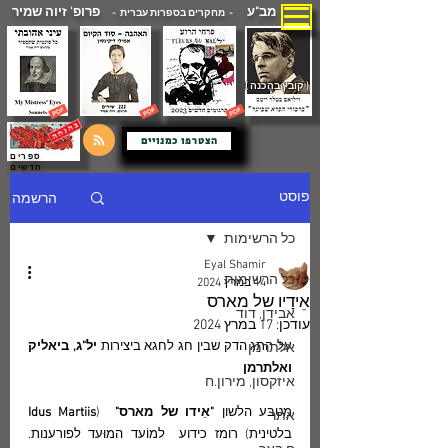
מב"ע
פרופ' זיוה שמיר
- מחקרים בספרות עברית -
( קובץ בהכנה )
הצטרפו כמנויים
ספרים
חדשים
הרשמה
פוסט
כל הרשימות
Eyal Shamir
כל הרשימות
14 במרץ 2024
אֵידָיו של מארס
אבידן, דוד
עודכן:
17 במרץ 2024
על התג הדק שבין חג לחגא ביצירות
 יל"ג, ביאליק 
אלתרמן
ואלתרמן
איזקסון, מירון.ח
מַטבּע הלשון 
"אֵידו של מארס"
  (
Idus Martiis
אתר
בלטינית) רומז כידוע  למוֹעד המוּעד לפורענות.  