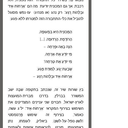
מבוגרים). בשירו  כלי תחבורה  הוא מכונית, ולא 
רכבת, אך גם המכונית יודעת  מה הם "אָרְחוֹת-אֵיד 
וּבַלְהוֹת רֶגַע". רק נהג (או מנהיג)  עז-נפש מסוגל 
להוביל את כלי-התחבורה הזה למטרתו ללא-פגע:
הַמְּכוֹנִית הִיא בִּמְעוּפָהּ,
הָרוֹדֶפֶת, הָרְדוּפָה, [...]
הִנֵּה בָאָה וּפָרְחָה  –
מִי יוֹדֵעַ אֶת-אָרְחָהּ,
מִי יוֹדֵעַ אֶת-טָרְחָהּ?
שְׂבֵעַת יֶגַע, לְמוּדַת פֶּגַע,
אָרְחוֹת-אֵיד וּבַלְהוֹת רֶגַע  – 
בין שורות שיר זה, שנכתב בתקופה שבָּהּ ישב 
המשורר בברלין, בדרכו מברית-המועצות 
לארץ-ישראל, חבויים שני עניינים המצדיקים את 
השימוש בצירוף המקראי "אָרְחוֹת-אֵיד". יל"ג עשה, 
כאמור,  בצירוף זה  שימוש פָּרָנוֹמסטי 
(לשון-נופל-על-לשון). ביאליק, לעומתו, נתן 
באמצעותו  פורקן  לטראומות אישיות ולאומיות 