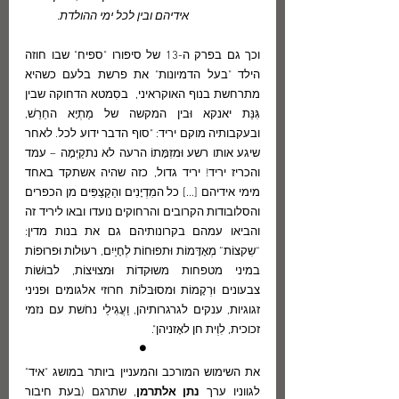
אידיהם ובין לכל ימי ההולדת.
וכך גם בפרק ה-13 של סיפורו "ספיח" שבו חוזה  
הילד "בעל הדמיונות" את פרשת בלעם כשהיא 
מתרחשת בנוף האוקראיני,  בסִמטא הדחוקה שבין 
גִּנַּת יאנקא וּבין המקשה של מַתְיָא החֵרֵשׁ, 
ובעקבותיה מוקם יריד: "סוף הדבר ידוע לכל. לאחר 
שיגע אותו רשע וּמזִמָּתוֹ הרעה לא נתקַיְּמָה – עמד 
והכריז יריד! יריד גדול, כזה שהיה אשתקד באחד 
מימי אידיהם [...] כל המִדְיָנִים והַקַצַפִּים מן הכפרים 
והסלובודות הקרובים והרחוקים נועדו ובאו ליריד זה 
והביאו עמהם בקרונותיהם גם את בנות מדין: 
“שִקצוֹת” מְאָדָּמוֹת וּתפוּחוֹת לְחָיַיִם, רעוּלות וּפרוּפוֹת 
במיני מטפחות משוּקדוֹת וּמצוּיצוֹת, לבוּשׁוֹת 
צבעונים וּרְקָמוֹת וּמסוּבּלוֹת חרוזי אלגומים וּפניני 
זגוגיות, ענקים לגרגרותיהן, וַעֲגִילֵי נחֹשת עם נזמי 
זכוכית, לִוְית חן לאָזניהן".
•
את השימוש המורכב והמעניין ביותר במושג "איד" 
לגווניו ערך 
נתן אלתרמן
, שתרגם (בעת חיבור 