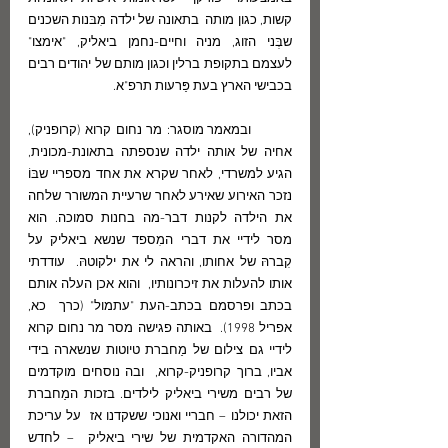
קשות, כגון מותה  בתאונה של ילדה מִבּנות השכנים 
שבְּני הזוג, מניה וחיים-נחמן ביאליק, "אימצו" 
לעצמם בתקופת ברלין וכגון מותם של יהודים רבים 
בכבישי הארץ בעת פַּרעות תרפ"א. 
	ובמאמר מוסגר: מר נחום קרוא (קרופניק), 
אחיה של אותה ילדה שנספתה בתאונת-מכונית, 
הגיע למשרדי, לאחר שקרא את אחד מספריי שבּוֹ 
נזכר האירוע שאירע לאחר שרעיית המשורר שלחה 
את הילדה לקנות דבר-מה בחנות סמוכה. הוא  
מסר לידיי את דברי המִספד שנשא ביאליק על 
קִברהּ של אחותו, והראה לי את ילקוטהּ.  עודדתי 
אותו להעלות את זיכרונותיו,  והוא אכן העלה אותם 
בכתב ופרסמם בכתב-העת "עתמול" (כרך  כא,  
אפריל 1998).  באותה פגישה מסר מר נחום קרוא 
לידיי גם צילום של מַחברת טיוטות שנשארה בידי 
אביו, ברוך קרופניק-קרוא,  ובה נוסחים מוקדמים 
של רבים משירי ביאליק לילדים. בזכות המַחברת 
הזאת יכולנו – חבריי ואנוכי ששקדנו אז  על עריכת 
המהדורה האקדמית של שירי ביאליק  – לחדש 