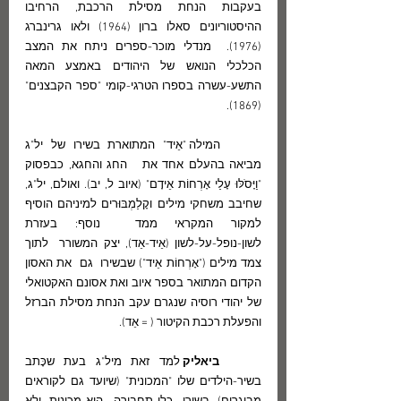
בעקבות הנחת מסילת הרכבת, הרחיבו 
ההיסטוריונים סאלו ברון (1964) ולאו גרינברג 
(1976).  מנדלי מוכר-ספרים ניתח את המצב 
הכלכלי הנואש של היהודים באמצע המאה 
התשע-עשרה בספרו הטרגי-קומי "ספר הקבצנים" 
(1869).
	המילה "אֵיד" המתוארת בשירו של יל"ג 
מביאה בהעלם אחד את   החג והחגא, כבפסוק  
"וַיָּסֹלּוּ עָלַי אָרְחוֹת אֵידָם" (איוב ל, יב). ואולם, יל"ג, 
שחיבב משחקי מילים וקָלַמְבּוּרים למיניהם הוסיף 
למקור המקראי ממד  נוסף: בעזרת 
לשון-נופל-על-לשון (אֵיד-אֵד), יצק המשורר  לתוך 
צמד מילים ("אָרְחוֹת אֵיד") שבשירו  גם  את האסון 
הקדום המתואר בספר איוב ואת אסונם האקטואלי 
של יהודי רוסיה שנגרם עקב הנחת מסילת הברזל  
והפעלת רכבת הקיטור ( = אֵד).
ביאליק
 למד זאת מיל"ג בעת שכָּתב 
בשיר-הילדים שלו "המכונית" (שיועד גם לקוראים 