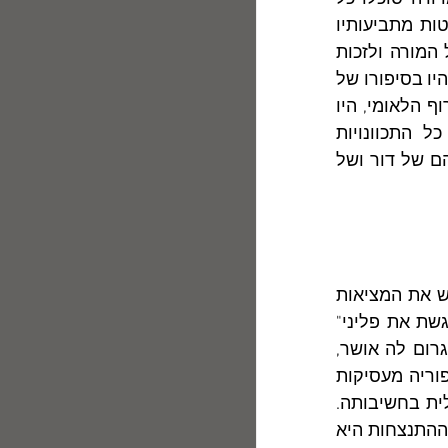
חלומותיהם. קפיצתו של התלמיד שהתאהב במורתו למדורה היא ספק הימלטות מתביעותיו 
הקשות של אב קפדן ושאפתני, ספק ניסיון נואש לעורר את תשומת- הלב של המורה ולזכות 
בסעד נפשי וגופני ממנה. ההורים הכפייתיים, המקווים שבנם יהיה פגניני שני, שהיו בסיפורו של 
יהושע קנז ("מומנט מוסיקאלי" סמל ומשל למציאות היהודית הנאורוטית, לטירוף הלאומי, היו 
בסיפורה של רות אלמוג למקרה-בוחן להתבוננות פסיכולוגית דקה, ללא כל התכוונויות 
אליגוריסטיות לאומיות. כאן המדובר אך ורק בבני-אדם בשר ודם, ולא בנציגיהם של דור ושל 
מוטיב אחר, העובר כחוט השני לאורך הספר, קשור בקוצר-ידו של האדם לפרש את המציאות 
נכונה ולשים פדות בין ממשות לדמיון. גיבורת הסיפור "רחל שטרן ברומא, פוגשת את פליני" 
נמלטת את החלום בהקיץ. מגע אקראי עם גבר יפה-תואר בתור לבנק יכול לגרום לה אושר, 
ואילו את בעלה - את אהבתו ואת דאגתו - היא דוחה. הדמויות הבדויות של סיפוריה מעסיקות 
אותה, תופסות את כל עולמה הרגשי והפיזי, עד שגם בריאותה הו משנית ושולית בחשיבותה. 
יוחנה, גיבורת "חמש פגישות" מתנצחת עם עמית בוגר על הקלאסיקה היוונית. ההתנצחות היא 