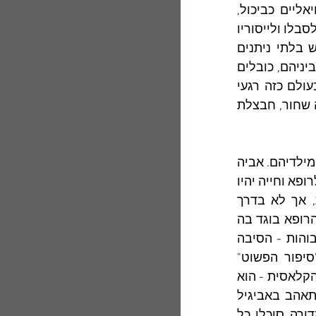
תכופות, לעתים ללא הצדקה והנמקה ראציונאלית תשומת לב לפרטים טריוויאליים כביכול, 
לריטוטים קלים, למלים אקראיות האזנה קשובה לרחשי- לבו של הזולת ואהדה לסבלו ולייסוריו 
מתן ביטוי אמוטיבי לשאט-הנפש שמעוררת חדגוניותם של החיים. כוחות-נפש בלתי ניתנים 
לשליטה מניעים את הדמויות, מרעילים יחסים בין אנשים קרובים, זורעים פרוד ביניהם, כובלים 
את הקרבנות זה לזה בכבלי עבדות והופכים את החיים לגיהנם עלי אדמות. בעולם כזה רגעי 
האושר מעטים, וגם מה שנראה כאושר (כמו למשל בסיפור "שלומית: סוס שותה שחור, חבצלת 
 	אחד המוטיבים החוזרים בסיפורים אלה הוא סיכול שאיפותיהם של הורים מילדיהם. אביה 
של מרתה, גיבורת "מרתה תמדי עד נצח", שאף שבתו תהיה אחות, כדי שתינשא לרופא וחייה יהיו 
סוגים בשושנים ובריח שיח היסמין. בסופו של דבר, שאיפת האב מתגשמת, אך לא בדרך 
שקיווה. בתו אכן נישאת לרופא, אך לוקה במחלה קשה, שאין לה מרפא בעלה הרופא בוגד בה 
בנה רפה- שכל ושיח היסמין, ששתל אביה, הוא - לדברי הבן, בעל העיניים הבוהות - הסיבה 
למחלה הנוראה. אירונית הגורל, החורצת לשונה בכל המישורים, הו את ה"סיפור הפשוט" 
לדראמה אנושית עזה. ייתכן שדווקא הבן הבלתי-מוצלח - כמו השוטה בדראמה הקלאסית - הוא 
גלוי-העיניים, מי שרואה את המציאות נכוחה. גם הוריו של אלי, התלמיד שהתאהב באביגיל 
(גיבורת "הצטמצמות"), שאפו שבנם יהיה כנר גדול, ובעקבות קפיצתו אל המדורה סוכלו כל 