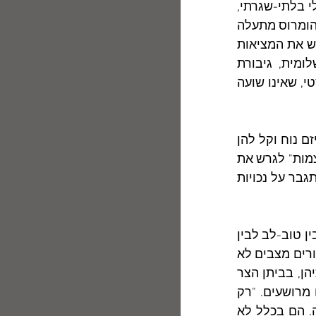
בין מי שהמחקר השיטתי הוא כל עולמו, לבין מי שניחנה ב-INSIGHT אמוציונאלי בלתי-שגרתי, 
המעלה תיזות פרועות, שאינן מתיישבות עם ההיגיון האקדמי הסדור. עיוורונו של הומרוס מתעלה 
בסיפור זה לכדי סמל רב-אנפין, שעניינו - בין השאר - גם עוורונו של האדם לפרש את המציאות 
והסובייקטיביזם שבו לוקה כל פירוש - ראציונאלי או אי- ראציונאלי. גם שלומית, גיבורת 
"שלומית: סוס שותה שחור, חבצלת ואור זורם" מתנגשת עם גבר הגיוני וריאליסטי, שאינו שועה 
 	גיבורות הקובץ 'נשים' נמלטות אל ההזייה ואל המחלה, משום שהאייסקפיזם נוח וקל להן 
מן ההתמודדות עם החיים בכל מורכבותם. קל לאביגיל, גיבורת הסיפור "הצטמצמות" לגרש את 
אלי מעל פניה, מאשר להתמודד עם אהבתו של גבר צעיר, תלמיד לשעבר, ולהתגבר על נכויות 
	גיבורות 'נשים' אכן נעות במעין תזזית בין רגשות נחיתות לרגשות עליונות, בין טוב-לב לבין 
רשעות, בין מצבן המושפל לבין היותן הן עצמן המשפילות והמתעללות. יש בסיפורים מצבים לא 
מעטים, המתאימים לתיאטרון האבסורד: הגיבורות כלואות ברובן בדל"ת אמותיהן, בביתן הצר 
או בעולמן הרגשי המצומצם הדיאלוגים שהן מנהלות עם זולתן קצרים, ולעתים מרושעים. "רק 
להרוג יש לך בראש", מטיחה אביגיל בשכנתה העצבנית, "הם לא מזיקים, אידה. הם בכלל לא 