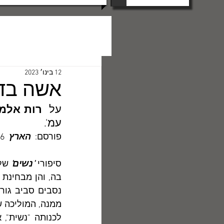
12 בינו׳ 2023
אשה בד
על  
רות אלמו
עמ'. 
פורסם:  
הארץ  
86
סיפורי 
'נשים'
 של