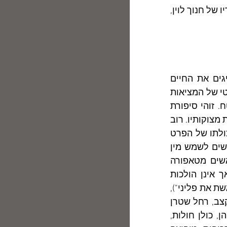
דומים לבני אדם". המצבים ויחסי ההשפלה בין הדמויות משיקים לפרקים לסיפוריו של חנוך לוין, 
סיפוריה של רות אלמוג הם, על פני השטח, סיפורים נאטוראליסטיים, המציגים את החיים 
היומיומיים בכל כיעורם, ללא כחל וסרק. אולם, העיצוב הריאליסטי-נאטוראליסטי של המציאות 
הוא אך "פאסאדה" לעולם פנימי סבוך ורב-סתירות, הרוחש מתחת לפני השטח. זוהי סיפורת 
אקזיסטנציאלית ופסיכולוגיסטית, החותרת לאבחן את מצבו של האדם ולהבין את מצוקותיו. רוב 
הסיפורים הם אנאטומיות של מצוקות שונות, ניסיון לרדת לפשרן, לפשר אי- יכולתו של הפרט 
לפרוץ את מעגל-הקסמים הנואש, שבתוכו הוא נתון. מן הבחינה הזו, יכולות הנשים לשמש מין 
מטאפורה מורחבת למצבו של האדם, הנתון בסד של אילוצים מייאשים ונואשים מטאפורה 
לחולשת המין האנושי במלחמתו נגד מגבלותיו. גיבורות הסיפורים חולות, אך אינן הולכות 
להיוועץ ברופאים (גיבורת "הניה כבר לא כחולה" גיבורת "רחל שטרן ברומא, פוגשת את פליני"), 
כי האיראציונאלי שבהן גובר והן ממאנות להיעזר בסובבים אותן. הניה אשת-הקצב, רחל שטרן 
הסופרת, מרתה האחות, בעלת מכון העיסוי, למרות ההבדלים הבסיסיים ביניהן, כולן חולות, 