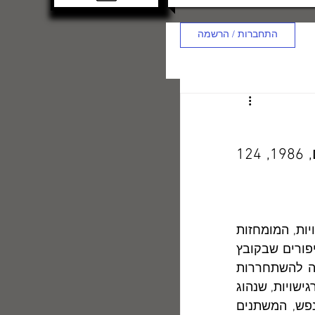
התחברות / הרשמה
,  בית הוצאה ר,ירושלים, 1986, 124 
 מציגים פרוזה רגישה ומעניינת, הן מבחינת הדמויות, המומחזות 
בה, והן מבחינת עולמה הפנימי של המספרת, הבא בה לידי ביטוי. שבעת הסיפורים שבקובץ 
נסבים סביב גורלותיהן של נשים, הנתונות במעגל קסמים של מועקה ושאיפה להשתחררות 
ממנה, המוליכה שוב ושוב אל המועקה. בסיפורים אלה אף באה לידי ביטוי מע רגישויות, שנהוג 
לכנותה "נשית", אף שניתן למצאה לפעמים גם אצל מספרים גברים: מצבי-נפש, המשתנים 