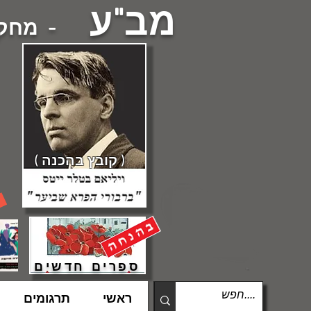
מב"ע
- מחקרי
( קובץ בהכנה )
ספרים חדשים
ראשי
תרגומים