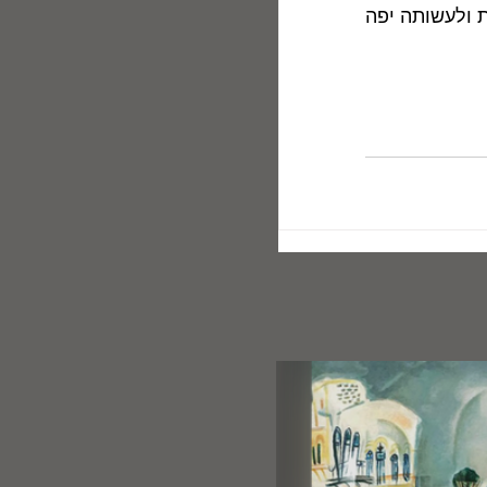
מדברות כפי שמדברים בחיים, ללא כל ניסיון לערוך אידיאליזאציה של המציאות ולעשותה יפה 