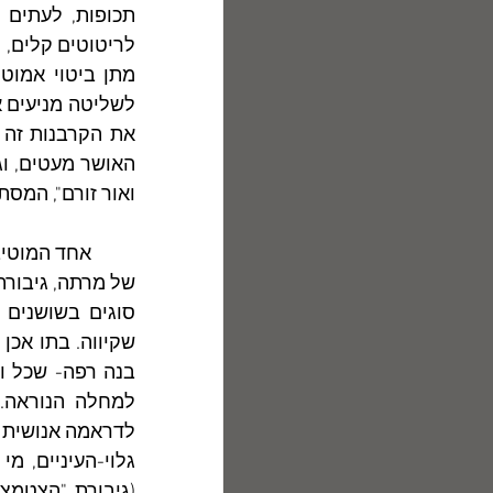
ואור זורם", המסת