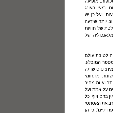
לכולן מע יחסים חיצונית ושטחית עם הבעל, לכולן נשמה רגישה ומיוסרת. תכופות, מופיעה 
ברקע הסיפורים הללו דמות של אב, שזכרונו מעורב בגעגועים ובעונג עמום. רגעי העונג 
המעטים, שבחייהן של גיבורות 'נשים', מצויים בעברן. ההווה עקר ונטול-משמעות, ועל כן יש 
שהגיבורה בוררת לה באקראי אפיזודה אחת מעברה ואומרת הסמוי כי זה הטוב יותר שידעה 
אי-פעם בחייה, ויש שהיא יוצרת לה עולם דמיוני, שהוא תחליף לאפסותן המוחלטת של חוויות 
ההווה, למיעוט-ערכן ולריקנותן הגמורה. גם רגעי השמחה שלהן גדושים במלאנכוליה של 
	לפעמים סיפורים אלה חותרים אל גבולות התודעה, ונוטשים את הריאליה לטובת עולם 
הזוי, כמו בסיפור "כל הקיץ, כל הלילות" לפעמים, הבריחה היא בריחה של המספר המובלע, 
המשתמש בבריחה של אמן אחר, כדי להשליך עליה את מאווייו הכמוסים ("שלומית: סוס שותה 
שחור, חבצלת ואור זורם"). לעתים, הסיפורים הם הדגמות של אמיתות שונות מתחומי 
הארס-פואטיקה: מה הופך סתם אדם לאמן יוצר; מהם הויתורים שעל האמן לוותר ואיזה מחיר 
תובעים ויתורים אלה על גילוי וכיסוי באמנות, ועל התהום הפעורה מתחת למלים על אמת ועל 
זיוף באמנות ועוד ועוד. לזכותם של סיפוריה של רות אלמוג ייאמר עוד, שלעולם אין בהם זיוף. כל 
מלה ומלה שבהם מעצמיותה של הסופרת נחצבו, ועל כן היא נדרשת תכופות לערב את האסתטי 
בלא-אסתטי, את ההרמוני בצורם. לעולם, אין דבריהן של הדמויות "יפים" ו"ספרותיים", כי הן 