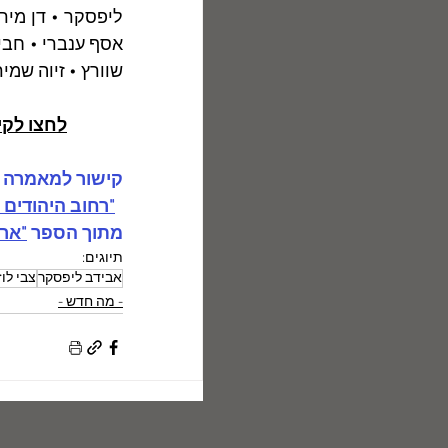
שוורץ • זיוה שמיר
לחצו לקישור 
קישור למאמרה של
"רחוב היהודים בא
מתוך הספר 
"ארצ
תיוגים:
אבידב ליפסקר
צבי לוז
- מה חדש -