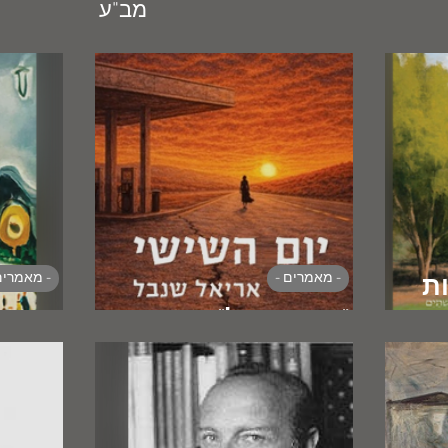
מב"ע
- מאמרים -
- מאמרים
ת
רית
"ניו איזראל"
ההשכ