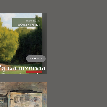
- מאמרים -
ההחמצות הגדולו
של המו"לות העב