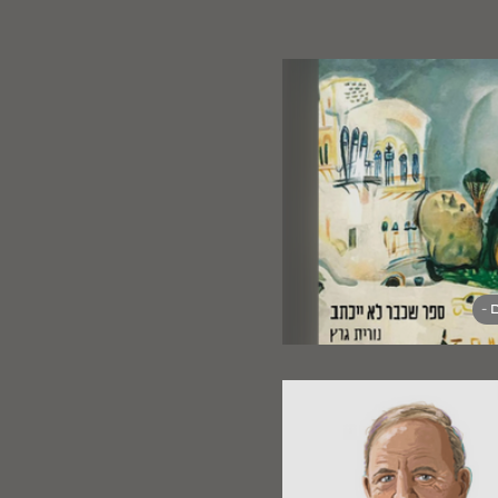
 -
חה וההכחשה