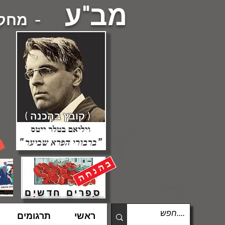
מב"ע
- מחקרי
( קובץ בהכנה )
ספרים חדשים
ראשי
תרגומים