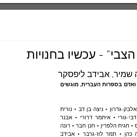
צבי" - עכשיו בחנויות
ה שמיר, אבידב ליפסקר
מחקרים על נוף ואדם בספרות העברית, מוגשים 
משתתפים: רחל אלבק-גדרון • ניצה בן דב • נורית 
גוברין • ליליאן דבי-גורי • איתמר דרורי • אבנר 
הולצמן • הלל ויס • חגית הלפרין • חנן חבר • רונה 
טאוזינגר • טובה כהן • תמר לוז-גרבר • אבידֹב 