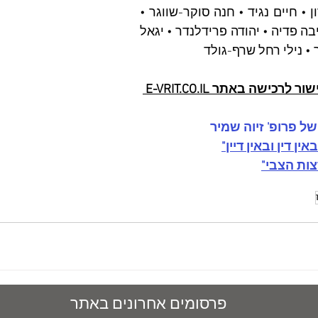
ליפסקר • דן מירון • חיים נגיד • חנה סוקר-שווגר • 
אסף ענברי • חביבה פדיה • יהודה פרידלנדר • יגאל 
 • נילי רחל שרף-גולד
לרכישה באתר E-VRIT.CO.IL 
 פרופ' זיוה שמיר 
ין דין ובאין דיין"
ות הצבי"
פרסומים אחרונים באתר