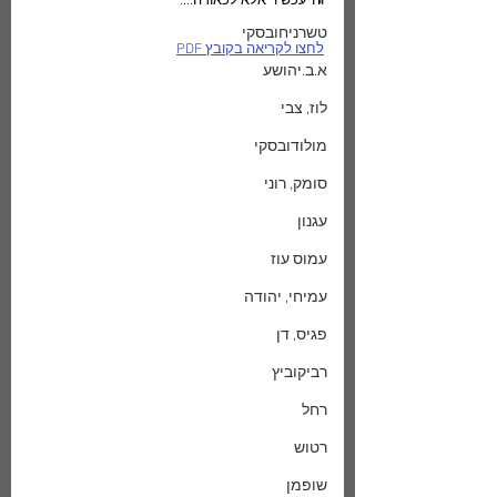
וה"עכשיו" אלא לכאורה....
טשרניחובסקי
לחצו לקריאה בקובץ PDF
א.ב.יהושע
לוז, צבי
מולודובסקי
סומק, רוני
עגנון
עמוס עוז
עמיחי, יהודה
פגיס, דן
רביקוביץ
רחל
רטוש
שופמן