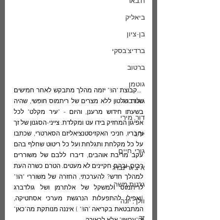
ח.באר
ביאליק
בן-ציון
ברדיצ'בסקי
ברטוב
גוטמן
 ...קבוצת "הו!" יזמה מהלך מתבקש לאחר חמישים 
גולדברג
שנות שלטון ללא מצרים של ריתמוס חופשי, שהיה 
בשעתו חידוש מרענן, והיום - "עיר מקלט" לכל 
דור, מירי
אפיגון המחזיק בידו עט ומקלדת. צייני-הסגנון של זך 
וחבריו, חניכי האקזיסטנציאליזם הסארטרי, שכתבו 
יל"ג
על כל מקלחת ותגלחת ועל כל ריטוט שחלף בהם 
גורי, חיים
עקב מריבת אוהבים, דיברו ללבם של משוררים 
רבים, ובהם חקיינים לא מעטים. הטרם כשרה העת 
א"צ גרינברג
למהלך חדש? להערכתי, החזרה של משוררי "הו!" 
גרנות משה
לריתמוס ולמשקל של אלתרמן ושל גולדברג 
(ואפילו להתפעלות הנרגשת מערכי אסתטיקה, 
וולך, יונה
המתבטאת בקריאה "הו!" ) איננה מנותקת מה"כאן" 
זך