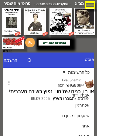
מב"ע
פרופ' זיוה שמיר
- מחקרים בספרות עברית -
( קובץ בהכנה )
הצטרפו כמנויים
ספרים
חדשים
הרשמה
פוסט
כל הרשימות
Eyal Shamir
כל הרשימות
25 בספט׳ 2021
או-הו, כמה שה"הו!" נפוץ בשירה העברית!
אבידן, דוד
פורסם: (תגובה) 
הארץ
 , 05.09.2005
אלתרמן
איזקסון, מירון.ח
אתר