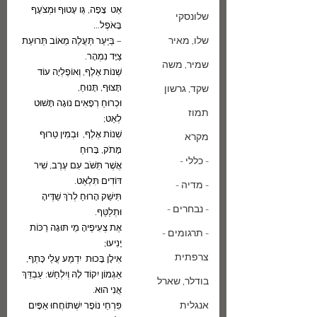
אַט  צָפָה, גֵּו עָטוּף וּמְצֹעָף 
שלונסקי
בָּאֹפֶל…
שלו, מאיר
– בַּיַּעַר תַּעֲלֶה מֵאוֹב תְּרוּעַת 
צַיָּד נִמְהָר.
שמיר, משה
שְׁנוֹת אֶלֶף, וְאוֹפֶלְיָה עוֹד 
תָּצוּף, תָּנוּחַ,
שקד, גרשון
וּכְרוּחַ רְפָאִים נוּגָה תָּשׁוּט 
תמוז
לְאַט;
שְׁנוֹת אֶלֶף,  וּבְמִין טֵרוּף 
מקרא
מָתֹק, בָּרוּחַ
- כללי -
אֲשֶׁר תִּשֹּׁב עִם עֶרֶב, שִׁיר 
דּוֹדִים תִּלְאַט.
- מדיה -
תִּישַׁק הָרוּחַ לְרֹךְ שַׁדֶּיהָ 
- נבחרים -
וּתְלַטֵּף.
אֶת צְעִיפֶיהָ מֵי תּוּגָה רַכּוֹת 
- תרגומים -
יָנִיעוּ;
צרפתית
אִילָן בָּכוּת  יִדְמַע עֲלֵי כָּתֵף,
אַגְמוֹן יִקוֹד לָהּ וְיִלְחַשׁ: עַבְדֵּךְ 
בודלר, שארל
אֲנִי הוּא.
אנגלית
פִּרְחֵי נוֹפָר יִשְׁתּוֹחֲחוּ אַפָּיִם