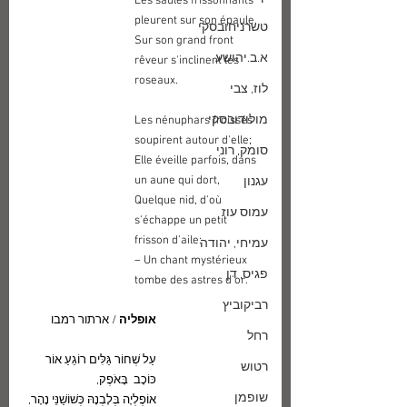
Les saules frissonnants 
pleurent sur son épaule,
טשרניחובסקי
Sur son grand front 
א.ב.יהושע
rêveur s'inclinent les 
roseaux.
לוז, צבי
מולודובסקי
Les nénuphars froissés 
soupirent autour d'elle;
סומק, רוני
Elle éveille parfois, dans 
un aune qui dort,
עגנון
Quelque nid, d'où 
עמוס עוז
s'échappe un petit 
frisson d'aile:
עמיחי, יהודה
– Un chant mystérieux 
פגיס, דן
tombe des astres d'or.
רביקוביץ
אופליה 
/ ארתור רמבו
רחל
עַל שְׁחוֹר גַּלִּים רוֹגֵעַ אוֹר 
רטוש
כּוֹכָב  בָּאֹפֶק,
שופמן
אוֹפֶלְיָה בְּלָבְנָהּ כְּשׁוֹשַׁנֵּי נָהָר,