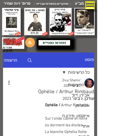
מב"ע
פרופ' זיוה שמיר
- מחקרים בספרות עברית -
( קובץ בהכנה )
הצטרפו כמנויים
ספרים
חדשים
הרשמה
פוסט
כל הרשימות
Ziva Shamir
כל הרשימות
2 ביוני 2021
Ophélie / Arthur Rimbaud
אבידן, דוד
עודכן:
6 בינו׳ 2023
Ophélie / 
Arthur Rimbaud
אלתרמן
איזקסון, מירון.ח
Sur l'onde calme et noire 
où dorment les étoiles
אתר
La blanche Ophélia flotte 