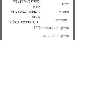
וּלְעִתִּים תָּעִיר בֵּין עֳפָאֵי 
יידיש
אַלְמוֹן
קֵן שֶׁמִּמֶּנּוּ יִתְמַלֵּט רִפְרוּף 
גרמנית
כְּנָפַיִם:
- מאמרים -
– כּוֹכְבֵי הַפָּז יַשִּׁירוּ תַּעֲלוּמוֹת 
פִּזְמוֹן.
ארכיון - 2020 ועד היום
ארכיון - 2010 - 2019
תיוגים:
ארכיון - 2000 - 2009
Arthur Rimbaud
רמבו
ארכיון - שנות ה90
- תרגומים -
צרפתית
ארכיון - שנות ה80
ארכיון - שנות ה70
-חומר ביוגרפי-
- מה חדש -
פרסומים אחרונים באתר מב"ע
על ספריה
הנבואה על
ההחמצות
SHOWNOW
עתיד העם
הגדולות