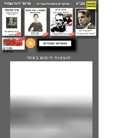
מב"ע
פרופ' זיוה שמיר
- מחקרים בספרות עברית -
( קובץ בהכנה )
הצטרפו כמנויים
ספרים
חדשים
תוצאות חיפוש באתר