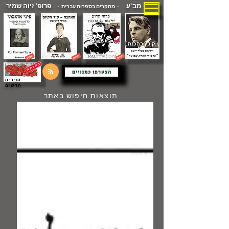
מב"ע
פרופ' זיוה שמיר
- מחקרים בספרות עברית -
( קובץ בהכנה )
הצטרפו כמנויים
ספרים
חדשים
תוצאות חיפוש באתר