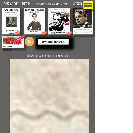
מב"ע
פרופ' זיוה שמיר
- מחקרים בספרות עברית -
( קובץ בהכנה )
הצטרפו כמנויים
ספרים
חדשים
תוצאות חיפוש באתר