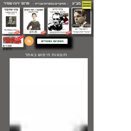
מב"ע
פרופ' זיוה שמיר
- מחקרים בספרות עברית -
( קובץ בהכנה )
הצטרפו כמנויים
ספרים
חדשים
תוצאות חיפוש באתר