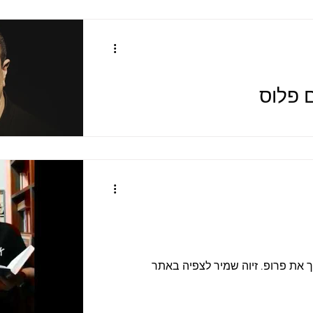
 פלוס
ל רוני סומק , ליום-הולדתו החל ב-28 בדצמבר רוני סומק (יליד בגדד,
ור פרסים, מהבולטים ומהמוכשרים בין משוררי
 את פרופ. זיוה שמיר לצפיה באתר