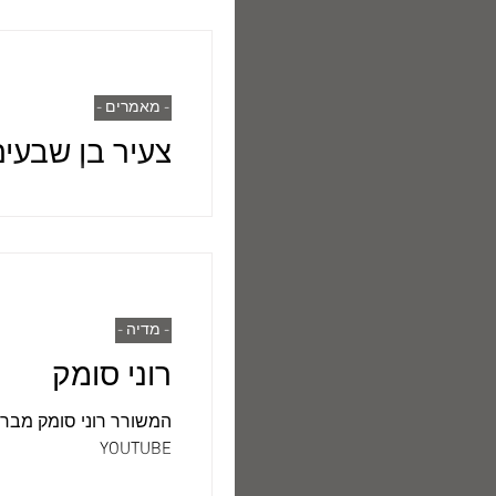
- מאמרים -
צעיר בן שבעים
1951) הוא משורר עט
דורו. הוא...
- מדיה -
רוני סומק
המשורר רוני סומק מברך
YOUTUBE