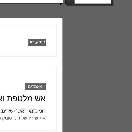
סומק, רוני
קובץ שיריו הח
נוספת במפעל חייו של מש
- מאמרים -
סטודנט לספרות באוניבר
אש מלטפת ואש חורכת
שבזמן שהיה רוני סומק ס
על שיעור אחד. גם כאשר 
מגיעה לכיתתי בבניין גיל
לידיכם בצורת...