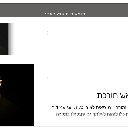
תוצאות חיפוש באתר
דש של רוני סומק
הערות אישיות ובין-אישיות קובץ שיריו החדש של רוני סומק (" חותמות
בדרכון הגוף ", זמורה – מוציאים לאור, 2026, 96 עמודים) הוא תחנה
ורר ידוע ואהוב, שאת שירתו אני מלַווה יובל
שנים בערך, מאז פִּרסם את ספרו הראשון (" גּוֹלֶה ", 1976) והיה עדיין
סיטת תל-אביב. לא פעם סיפרתי לידידיי
טודנט באחד הקורסים שלי, לא דילגתי אפילו
סבלתי מכּאב-ראש או מכּאב-גרון הייתי
רוני סומק, "אש" (שירים), זמורה – מוציאים לאור, 2024, 64 עמודים.
מן בשמונה בבוקר, כי
את שיריו של רוני סומק תוכלו לזהות לאלתר גם יתגלגלו במקרה