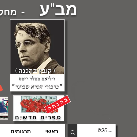
מב"ע
- מחקרי
( קובץ בהכנה )
ספרים חדשים
ראשי
תרגומים