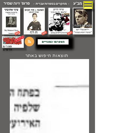
מב"ע
פרופ' זיוה שמיר
- מחקרים בספרות עברית -
( קובץ בהכנה )
הצטרפו כמנויים
ספרים
חדשים
תוצאות חיפוש באתר