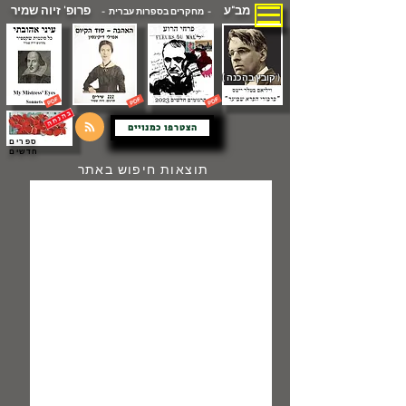
מב"ע
פרופ' זיוה שמיר
- מחקרים בספרות עברית -
( קובץ בהכנה )
הצטרפו כמנויים
ספרים
חדשים
תוצאות חיפוש באתר