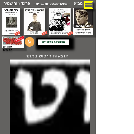
מב"ע
פרופ' זיוה שמיר
- מחקרים בספרות עברית -
( קובץ בהכנה )
הצטרפו כמנויים
ספרים
חדשים
תוצאות חיפוש באתר