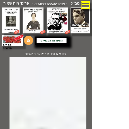
מב"ע
פרופ' זיוה שמיר
- מחקרים בספרות עברית -
( קובץ בהכנה )
הצטרפו כמנויים
ספרים
חדשים
תוצאות חיפוש באתר