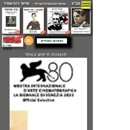
מב"ע
פרופ' זיוה שמיר
- מחקרים בספרות עברית -
( קובץ בהכנה )
הצטרפו כמנויים
ספרים
חדשים
תוצאות חיפוש באתר