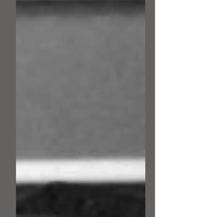
הסופר ועורך מדור הספרות של עיתון "הארץ",
על קשריו עם המשוררת נלי זק"ש, חושפים את
חוטי המסכת שטווה גרשום שוקן כדי להכתיר
את עגנון בפרס נובל לספרות פורסם: הארץ,
29/3/2026 עוד בשנת 1946 יזם שלמה-זלמן
שוקן מהלך שעתיד היה להוביל להענקת פרס
נובל לעגנון, וביקש מקורצווייל, מבקר-הבית של
"הארץ", שיכתוב המלצה מקפת, שעליה חתם
פרופ' ש"ה ברגמן מהאוניברסיטה העברית.
קורצווייל, שהעמיק בחקר עגנון וכתב את
ההמלצה המלומדת בידע רב ובגרמנית עילאית,
לא יכול היה