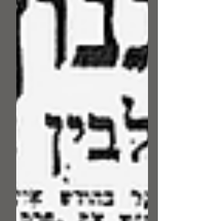
חובב, המעידים על התפתחות הלשון העברית
מתוך שורשים-אחים. מרשימות השורשים,
המצומצמות בהיקפן הנגלה אך הרחבות עד
אין-קץ בהיקפן הסמוי, ניתן להבין איך נולדו
בראשו של המשורר אחדות ממאות המילים
שחידש בשפה העברית. ספרו של יצחק אבינרי
"מילון חידושי חיים נחמן ביאלי