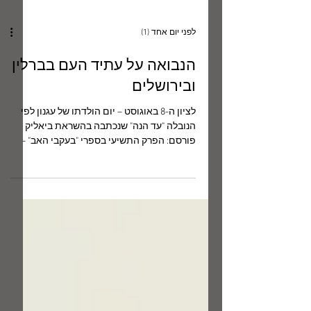
לפני יום אחד (1)
הנבואה על עתיד העם בברלין
ובירושלים
לציון ה-8 באוגוסט – יום הולדתו של עגנון לפי
הנובלה "עד הנה" שנכתבה בהשראת ביאליק
פורסם: הפרק התשיעי בספרי "בעקבי האב" -
ש"י עגנון - תלמידו הנסתר של ביאליק ,
תל-אביב 2020. ׁׁ(חלקים מפרק זה פורסמו עוד
לפני שנכלל בספר) א. יצירה אוטוביוגרפית
למחצה הנובלה הנרחבת עד הנה, המגיעה
בהֶקֵּפהּ לכדי רומן קצר, נכתבה בשנותיה
הראשונות של המדינה במקביל לפרקי הרומן
הלא-גמור שירה, שהלכו והתפרסמו אז בלוח
הארץ. היא ראתה אור בשנת 1951 בכרך השביעי
של כל סיפורי עגנון (כרך זה, הכולל עוד תשעה