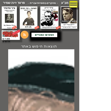
מב"ע
פרופ' זיוה שמיר
- מחקרים בספרות עברית -
( קובץ בהכנה )
הצטרפו כמנויים
ספרים
חדשים
תוצאות חיפוש באתר