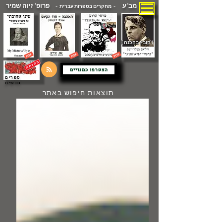
מב"ע
פרופ' זיוה שמיר
- מחקרים בספרות עברית -
( קובץ בהכנה )
הצטרפו כמנויים
ספרים
חדשים
תוצאות חיפוש באתר