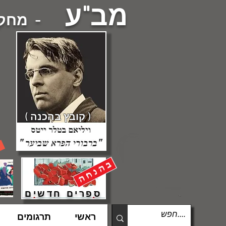
מב"ע
- מחקרי
( קובץ בהכנה )
ספרים חדשים
ראשי
תרגומים