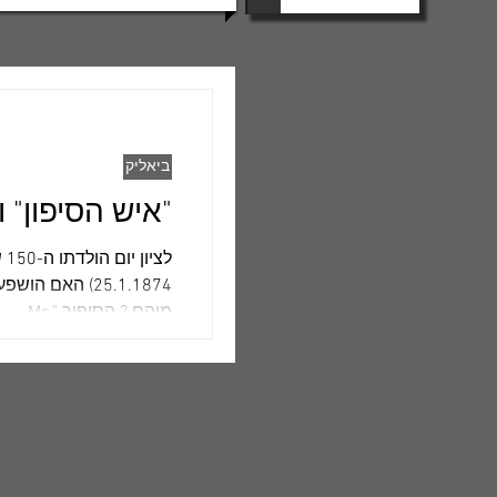
ביאליק
"איש הסיפון" ו- " Know All
לצ
מוהם ? הסיפור " Mr....