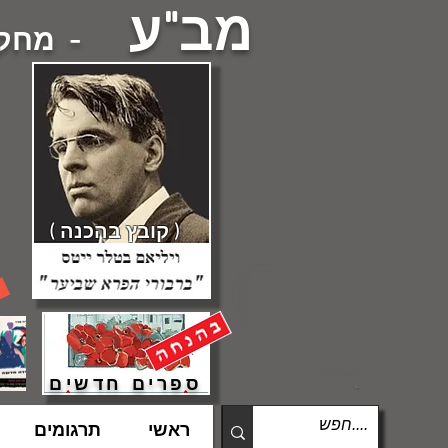
מב"ע
- מחקרי
( קובץ בהכנה )
ספרים חדשים
ראשי
תרגומים