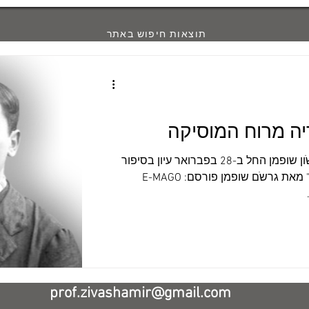
תוצאות חיפוש באתר
יה מרוח המוסיקה
לרגל יום הולדתו של גרשֹון שופמן החל ב-28 בפברואר עיון בסיפור
"נקמה של תיבת הזִמרה" מאת גרשֹם שופמן פורסם: E-MAGO
prof.zivashamir@gmail.com