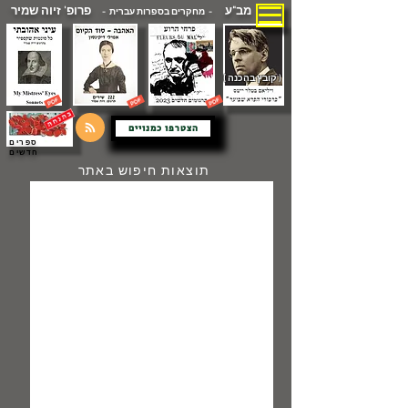
מב"ע
פרופ' זיוה שמיר
- מחקרים בספרות עברית -
( קובץ בהכנה )
הצטרפו כמנויים
ספרים
חדשים
תוצאות חיפוש באתר