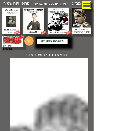
מב"ע
פרופ' זיוה שמיר
- מחקרים בספרות עברית -
( קובץ בהכנה )
הצטרפו כמנויים
ספרים
חדשים
תוצאות חיפוש באתר