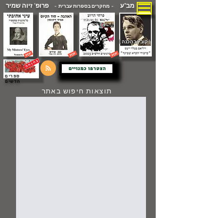
מב"ע
פרופ' זיוה שמיר
- מחקרים בספרות עברית -
( קובץ בהכנה )
הצטרפו כמנויים
ספרים
חדשים
תוצאות חיפוש באתר