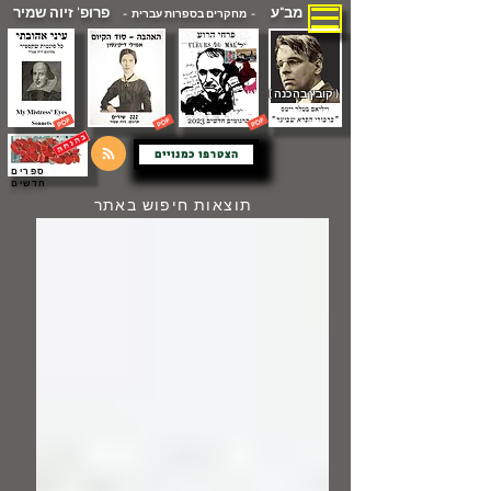
מב"ע
פרופ' זיוה שמיר
- מחקרים בספרות עברית -
( קובץ בהכנה )
הצטרפו כמנויים
ספרים
חדשים
תוצאות חיפוש באתר