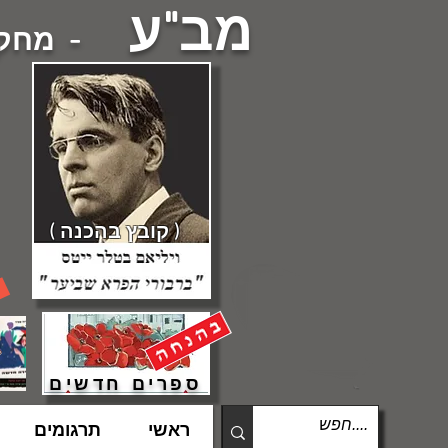
מב"ע
- מחקרי
( קובץ בהכנה )
ספרים חדשים
ראשי
תרגומים