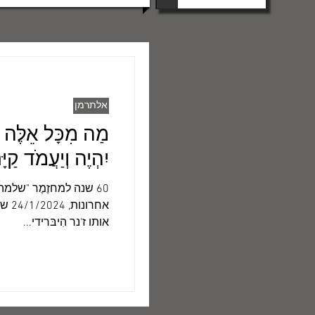
אלתרמן
יִהְיֶה וְיַעֲמֹד קַיּ
60 שנה למחזֶמֶר "שלמ
אחרו
אותו ז'נר הִיבּרידי...