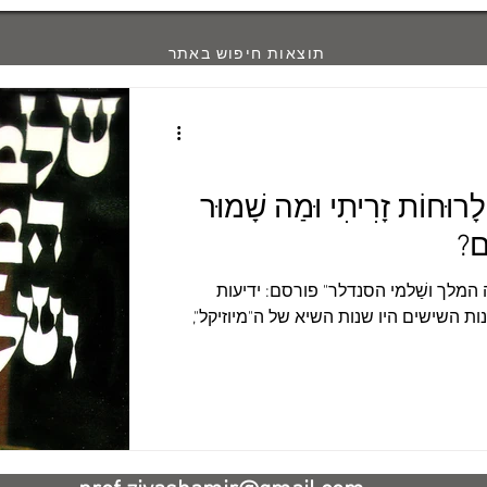
תוצאות חיפוש באתר
מַה מִכָּל אֵלֶּה לָרוּחוֹת זָרִיתִי וּמַה שָׁמוּר
ָם?
ה המלך ושַׁלמי הסנדלר" פורסם: ידיעות
נות, 24/1/2024 שנות השישים היו שנות השיא של ה"מיוזיקל",