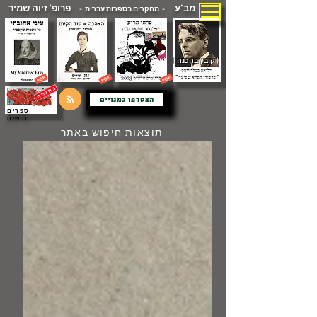
מב"ע
פרופ' זיוה שמיר
- מחקרים בספרות עברית -
( קובץ בהכנה )
הצטרפו כמנויים
ספרים
חדשים
תוצאות חיפוש באתר