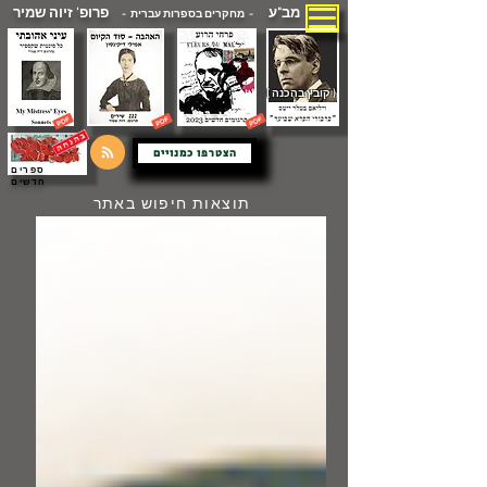
מב"ע
פרופ' זיוה שמיר
- מחקרים בספרות עברית -
( קובץ בהכנה )
הצטרפו כמנויים
ספרים
חדשים
תוצאות חיפוש באתר