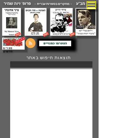
מב"ע
פרופ' זיוה שמיר
- מחקרים בספרות עברית -
( קובץ בהכנה )
הצטרפו כמנויים
ספרים
חדשים
תוצאות חיפוש באתר