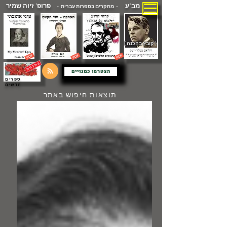
מב"ע
פרופ' זיוה שמיר
- מחקרים בספרות עברית -
( קובץ בהכנה )
הצטרפו כמנויים
ספרים
חדשים
תוצאות חיפוש באתר