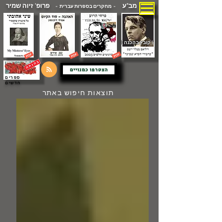
מב"ע
פרופ' זיוה שמיר
- מחקרים בספרות עברית -
( קובץ בהכנה )
הצטרפו כמנויים
ספרים
חדשים
תוצאות חיפוש באתר