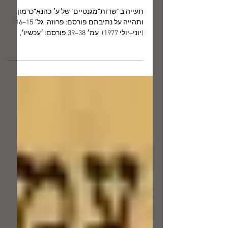
1 במרץ 2023
ניסוי וטעייה: טעות ומסה
תעייה ב "שדות־מגנטיים" של ע׳ כהנא־כרמון
ותהייה על נתיבתם פורסם: פרוזה, גל׳ 15–16
(יוני–יולי 1977), עמ׳ 38–39 פורסם: ׳עכשיו׳,
חוב׳ 37–38 ...