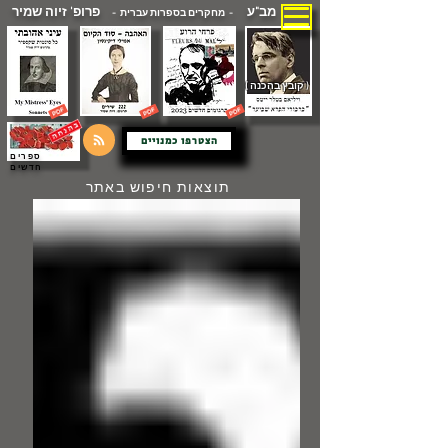
מב"ע
פרופ' זיוה שמיר
- מחקרים בספרות עברית -
( קובץ בהכנה )
הצטרפו כמנויים
ספרים
חדשים
תוצאות חיפוש באתר