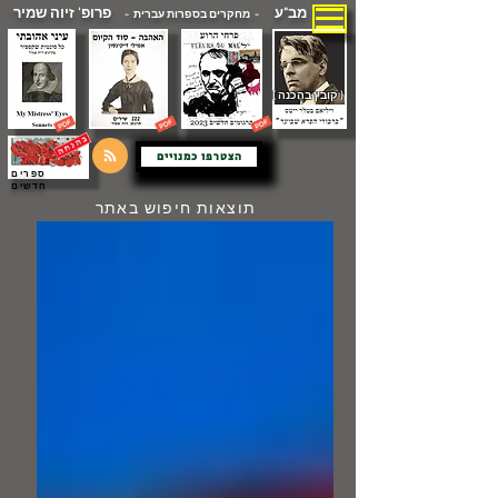
מב"ע
פרופ' זיוה שמיר
- מחקרים בספרות עברית -
( קובץ בהכנה )
הצטרפו כמנויים
ספרים
חדשים
תוצאות חיפוש באתר