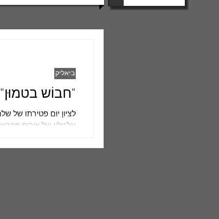
ביאליק
"חבוֹש בטמוּן"
וגלגוליו של צירוף מקרא
על טענותיו של...