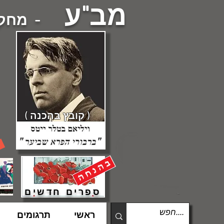
מב"ע
- מחקרי
( קובץ בהכנה )
ספרים חדשים
ראשי
תרגומים