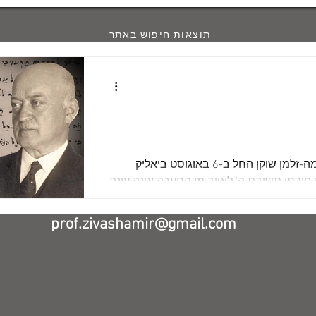
תוצאות חיפוש באתר
לציון יום פטירתו של שלמה-זלמן שוקן החל ב-6 באוגוסט ביאליק
י חידתי תשובת ה' לאיוב מן הסערה אינה עונה
prof.zivashamir@gmail.com