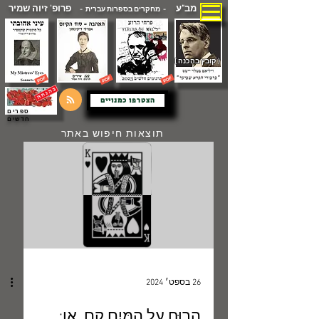
מב"ע
פרופ' זיוה שמיר
- מחקרים בספרות עברית -
( קובץ בהכנה )
הצטרפו כמנויים
ספרים
חדשים
תוצאות חיפוש באתר
26 בספט׳ 2024
הָרוּחַ עַל הַמַּיִם קָם, או: