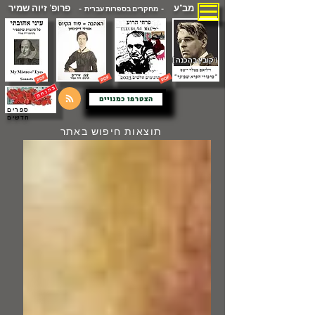
מב"ע
פרופ' זיוה שמיר
- מחקרים בספרות עברית -
( קובץ בהכנה )
הצטרפו כמנויים
ספרים
חדשים
תוצאות חיפוש באתר