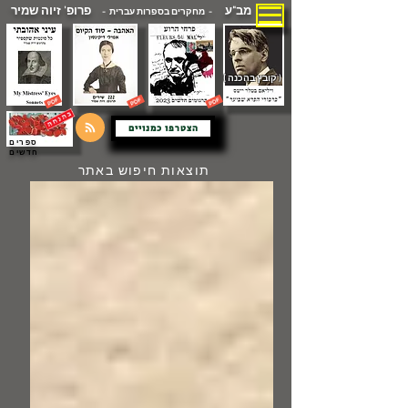
מב"ע
פרופ' זיוה שמיר
- מחקרים בספרות עברית -
( קובץ בהכנה )
הצטרפו כמנויים
ספרים
חדשים
תוצאות חיפוש באתר