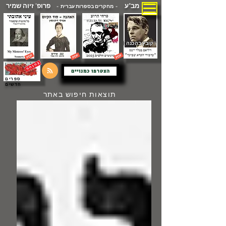
מב"ע
פרופ' זיוה שמיר
- מחקרים בספרות עברית -
( קובץ בהכנה )
הצטרפו כמנויים
ספרים
חדשים
תוצאות חיפוש באתר