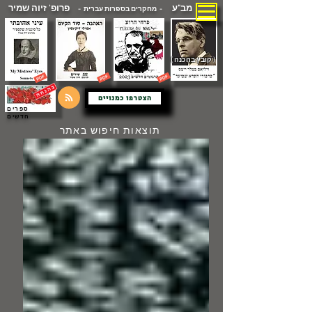
מב"ע
פרופ' זיוה שמיר
- מחקרים בספרות עברית -
( קובץ בהכנה )
הצטרפו כמנויים
ספרים
חדשים
תוצאות חיפוש באתר