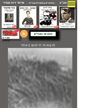
מב"ע
פרופ' זיוה שמיר
- מחקרים בספרות עברית -
( קובץ בהכנה )
הצטרפו כמנויים
ספרים
חדשים
תוצאות חיפוש באתר